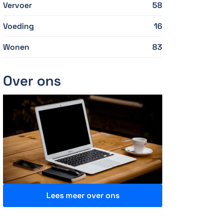
Vervoer
58
Voeding
16
Wonen
83
Over ons
Lees meer over ons