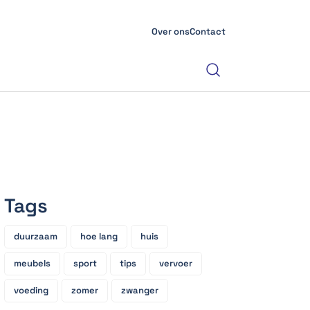
Over ons
Contact
Tags
duurzaam
hoe lang
huis
meubels
sport
tips
vervoer
voeding
zomer
zwanger