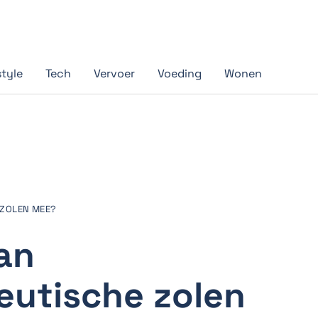
style
Tech
Vervoer
Voeding
Wonen
 ZOLEN MEE?
an
utische zolen