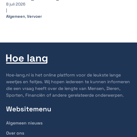
8 juli 2026
|
Algemeen
,
Vervoer
Hoe-lang.nl is het online platform voor de leukste lange
weetjes en feitjes. Wij hopen iedereen te kunnen informeren
die een vraag heeft over de lengte van Mensen, Dieren,
Sporten, Financiën of andere gerelateerde onderwerpen.
Websitemenu
Algemeen nieuws
Over ons