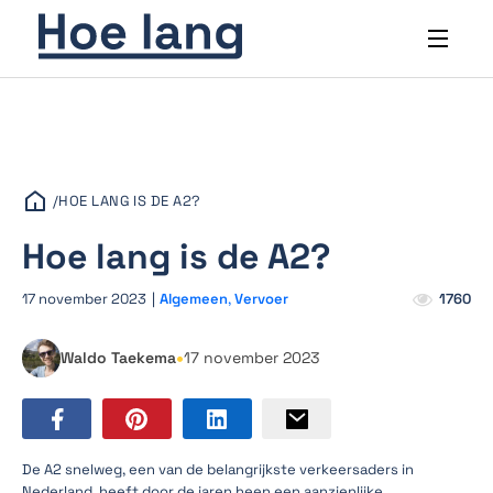
/
HOE LANG IS DE A2?
Hoe lang is de A2?
17 november 2023
|
Algemeen
,
Vervoer
1760
•
Waldo Taekema
17 november 2023
De A2 snelweg, een van de belangrijkste verkeersaders in
Nederland, heeft door de jaren heen een aanzienlijke