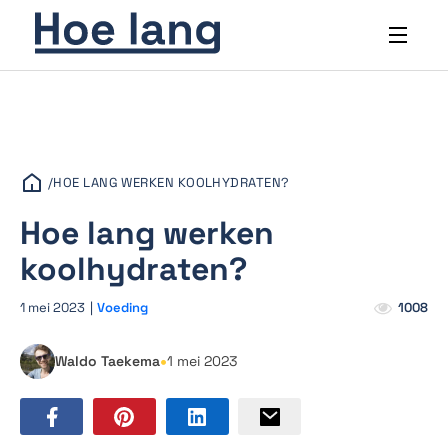
/
HOE LANG WERKEN KOOLHYDRATEN?
Hoe lang werken
koolhydraten?
1 mei 2023
|
Voeding
1008
•
Waldo Taekema
1 mei 2023