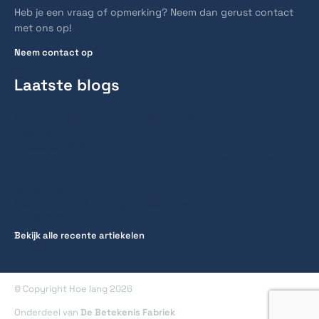
Heb je een vraag of opmerking? Neem dan gerust contact
met ons op!
Neem contact op
Laatste blogs
Hoe lang duurt het voordat Duitse linkbuilding
resultaat oplevert?
6 augustus 2026
Hoe lang duurt een spoedcursus traject voor het
rijbewijs?
28 juli 2026
Hoe lang reist men gemiddeld naar werk?
27 juli 2026
Bekijk alle recente artiekelen
© Copyright Hoe lang 2026
Onderdeel van
De Betekenis Fabriek