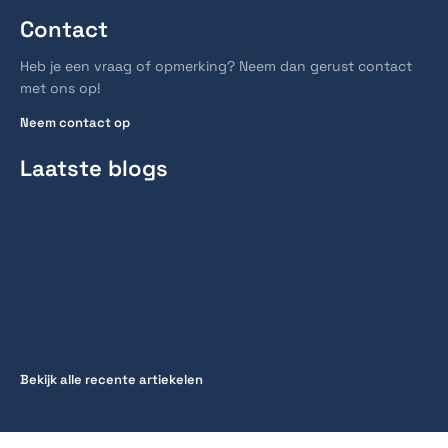
Contact
Heb je een vraag of opmerking? Neem dan gerust contact
met ons op!
Neem contact op
Laatste blogs
Hoe lang duurt het voordat Duitse linkbuilding
resultaat oplevert?
6 augustus 2026
Hoe lang duurt een spoedcursus traject voor het
rijbewijs?
28 juli 2026
Hoe lang reist men gemiddeld naar werk?
27 juli 2026
Bekijk alle recente artiekelen