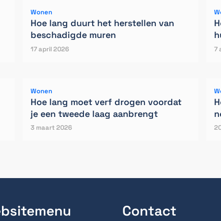
Wonen
W
Hoe lang duurt het herstellen van
H
beschadigde muren
h
17 april 2026
7 
Wonen
W
Hoe lang moet verf drogen voordat
H
je een tweede laag aanbrengt
n
3 maart 2026
20
bsitemenu
Contact