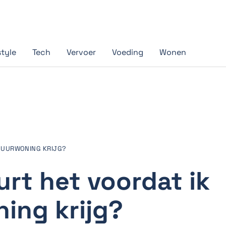
style
Tech
Vervoer
Voeding
Wonen
 HUURWONING KRIJG?
rt het voordat ik
ing krijg?