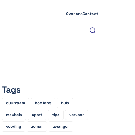
Over ons
Contact
Tags
duurzaam
hoe lang
huis
meubels
sport
tips
vervoer
voeding
zomer
zwanger