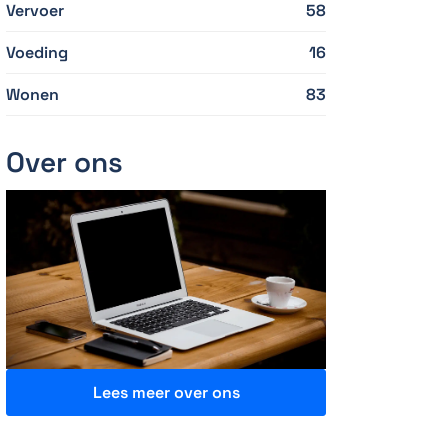
Vervoer
58
Voeding
16
Wonen
83
Over ons
Lees meer over ons