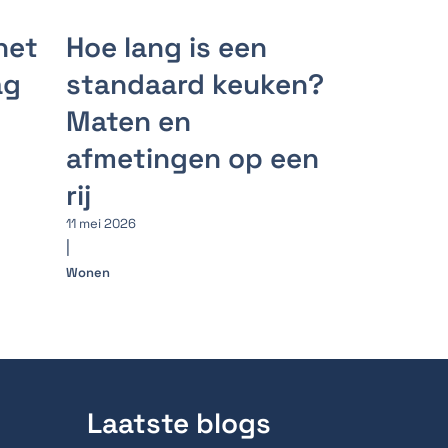
het
Hoe lang is een
ag
standaard keuken?
Maten en
afmetingen op een
rij
11 mei 2026
|
Wonen
Laatste blogs