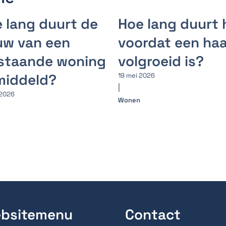
 lang duurt de
Hoe lang duurt 
uw van een
voordat een ha
jstaande woning
volgroeid is?
middeld?
19 mei 2026
|
 2026
Wonen
bsitemenu
Contact