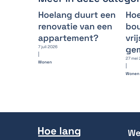
Hoelang duurt een
Hoe
renovatie van een
bo
appartement?
vri
ge
7 juli 2026
|
27 mei
Wonen
|
Wonen
We