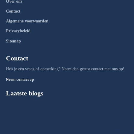
Over ons
Contact
Algemene voorwaarden
Privacybeleid
Sitemap
Contact
Heb je een vraag of opmerking? Neem dan gerust contact met ons op!
Neem contact op
Laatste blogs
Hoe lang duurt een spoedcursus traject voor het rijbewijs?
28 juli 2026
Hoe lang reist men gemiddeld naar werk?
27 juli 2026
Hoe lang huur je gemiddeld een fiets voor een stedentrip