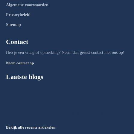
Algemene voorwaarden
Privacybeleid
Sitemap
Contact
Heb je een vraag of opmerking? Neem dan gerust contact met ons op!
Neem contact op
Laatste blogs
Hoe lang duurt een spoedcursus traject voor het rijbewijs?
28 juli 2026
Hoe lang reist men gemiddeld naar werk?
27 juli 2026
Hoe lang huur je gemiddeld een fiets voor een stedentrip
20 juli 2026
Bekijk alle recente artiekelen