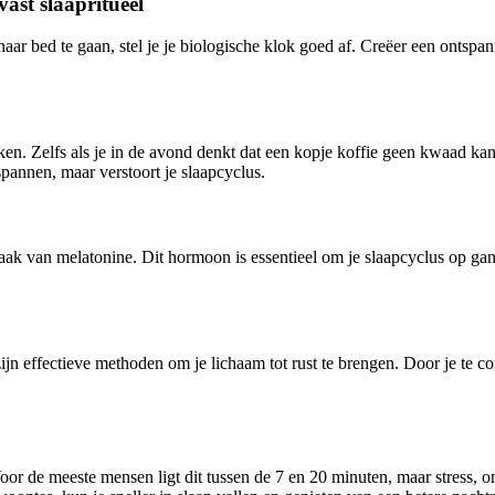
vast slaapritueel
naar bed te gaan, stel je je biologische klok goed af. Creëer een ontsp
aken. Zelfs als je in de avond denkt dat een kopje koffie geen kwaad kan
spannen, maar verstoort je slaapcyclus.
maak van melatonine. Dit hormoon is essentieel om je slaapcyclus op ga
jn effectieve methoden om je lichaam tot rust te brengen. Door je te c
 Voor de meeste mensen ligt dit tussen de 7 en 20 minuten, maar stress, 