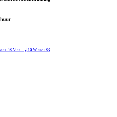
chuur
voer
58
Voeding
16
Wonen
83