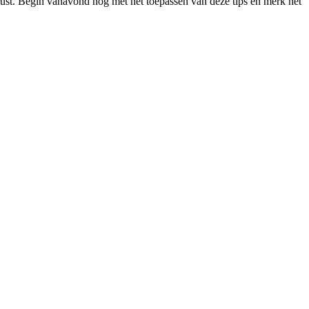
rust. Begin vanavond nog met het toepassen van deze tips en merk het