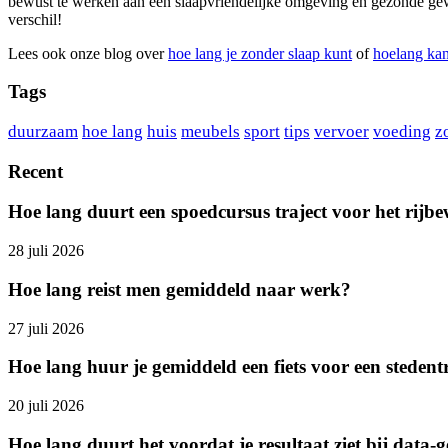
bewust te werken aan een slaapvriendelijke omgeving en gezonde gewoo
verschil!
Lees ook onze blog over
hoe lang je zonder slaap kunt
of
hoelang kan
Tags
duurzaam
hoe lang
huis
meubels
sport
tips
vervoer
voeding
z
Recent
Hoe lang duurt een spoedcursus traject voor het rijbe
28 juli 2026
Hoe lang reist men gemiddeld naar werk?
27 juli 2026
Hoe lang huur je gemiddeld een fiets voor een stedent
20 juli 2026
Hoe lang duurt het voordat je resultaat ziet bij data-