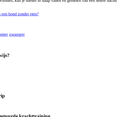
ntes, kun je sneller in slaap vallen en genieten van een betere nacht
 een hond zonder eten?
omer
zwanger
wijs?
rip
gestuurde krachttraining