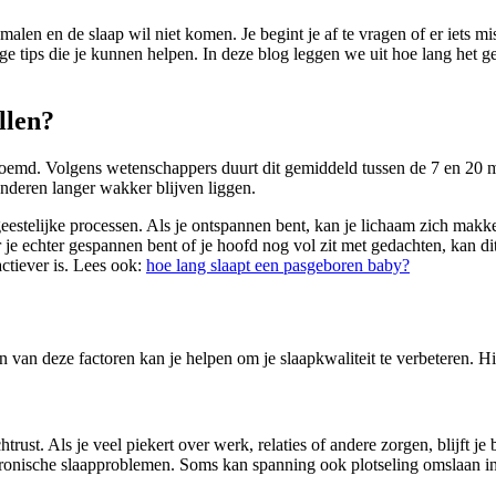
malen en de slaap wil niet komen. Je begint je af te vragen of er iets mis
ndige tips die je kunnen helpen. In deze blog leggen we uit hoe lang het 
llen?
genoemd. Volgens wetenschappers duurt dit gemiddeld tussen de 7 en 20 mi
anderen langer wakker blijven liggen.
geestelijke processen. Als je ontspannen bent, kan je lichaam zich makk
je echter gespannen bent of je hoofd nog vol zit met gedachten, kan dit
ctiever is. Lees ook:
hoe lang slaapt een pasgeboren baby?
n van deze factoren kan je helpen om je slaapkwaliteit te verbeteren. Hie
st. Als je veel piekert over werk, relaties of andere zorgen, blijft je br
 chronische slaapproblemen. Soms kan spanning ook plotseling omslaan i