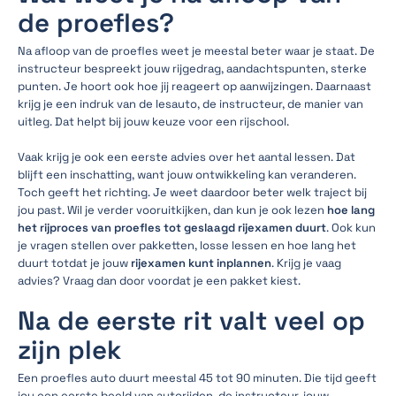
de proefles?
Na afloop van de proefles weet je meestal beter waar je staat. De
instructeur bespreekt jouw rijgedrag, aandachtspunten, sterke
punten. Je hoort ook hoe jij reageert op aanwijzingen. Daarnaast
krijg je een indruk van de lesauto, de instructeur, de manier van
uitleg. Dat helpt bij jouw keuze voor een rijschool.
Vaak krijg je ook een eerste advies over het aantal lessen. Dat
blijft een inschatting, want jouw ontwikkeling kan veranderen.
Toch geeft het richting. Je weet daardoor beter welk traject bij
jou past. Wil je verder vooruitkijken, dan kun je ook lezen
hoe lang
het rijproces van proefles tot geslaagd rijexamen duurt
. Ook kun
je vragen stellen over pakketten, losse lessen en hoe lang het
duurt totdat je jouw
rijexamen kunt inplannen
. Krijg je vaag
advies? Vraag dan door voordat je een pakket kiest.
Na de eerste rit valt veel op
zijn plek
Een proefles auto duurt meestal 45 tot 90 minuten. Die tijd geeft
jou een eerste beeld van autorijden, de instructeur, jouw