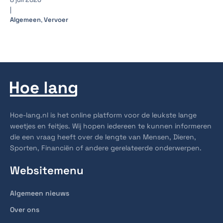
|
Algemeen
,
Vervoer
Hoe-lang.nl is het online platform voor de leukste lange
weetjes en feitjes. Wij hopen iedereen te kunnen informeren
die een vraag heeft over de lengte van Mensen, Dieren,
Sporten, Financiën of andere gerelateerde onderwerpen.
Websitemenu
Algemeen nieuws
Over ons