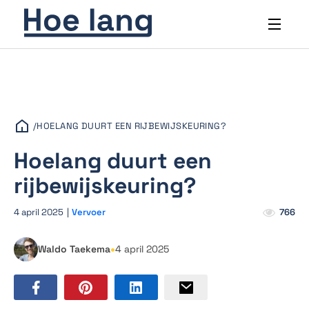
/
HOELANG DUURT EEN RIJBEWIJSKEURING?
Hoelang duurt een
rijbewijskeuring?
4 april 2025
|
Vervoer
766
•
Waldo Taekema
4 april 2025