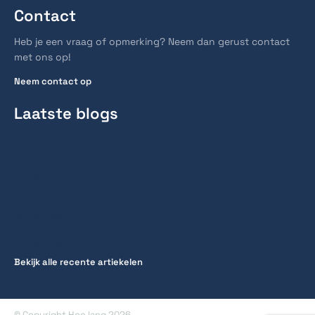
Contact
Heb je een vraag of opmerking? Neem dan gerust contact
met ons op!
Neem contact op
Laatste blogs
Hoe lang duurt het voordat Duitse linkbuilding
resultaat oplevert?
6 augustus 2026
Hoe lang duurt een spoedcursus traject voor het
rijbewijs?
28 juli 2026
Hoe lang reist men gemiddeld naar werk?
27 juli 2026
Bekijk alle recente artiekelen
© Copyright Hoe lang 2026