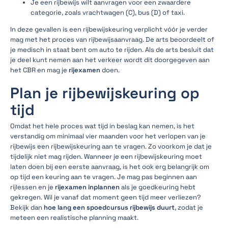
Je een rijbewijs wilt aanvragen voor een zwaardere
categorie, zoals vrachtwagen (C), bus (D) of taxi.
In deze gevallen is een rijbewijskeuring verplicht vóór je verder
mag met het proces van rijbewijsaanvraag. De arts beoordeelt of
je medisch in staat bent om auto te rijden. Als de arts besluit dat
je deel kunt nemen aan het verkeer wordt dit doorgegeven aan
het CBR en mag je
rijexamen
doen.
Plan je rijbewijskeuring op
tijd
Omdat het hele proces wat tijd in beslag kan nemen, is het
verstandig om minimaal vier maanden voor het verlopen van je
rijbewijs een rijbewijskeuring aan te vragen. Zo voorkom je dat je
tijdelijk niet mag rijden. Wanneer je een rijbewijskeuring moet
laten doen bij een eerste aanvraag, is het ook erg belangrijk om
op tijd een keuring aan te vragen. Je mag pas beginnen aan
rijlessen en je
rijexamen inplannen
als je goedkeuring hebt
gekregen. Wil je vanaf dat moment geen tijd meer verliezen?
Bekijk dan
hoe lang een spoedcursus rijbewijs duurt
, zodat je
meteen een realistische planning maakt.