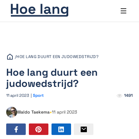
/
HOE LANG DUURT EEN JUDOWEDSTRIJD?
Hoe lang duurt een
judowedstrijd?
11 april 2023
|
Sport
1491
•
Waldo Taekema
11 april 2023