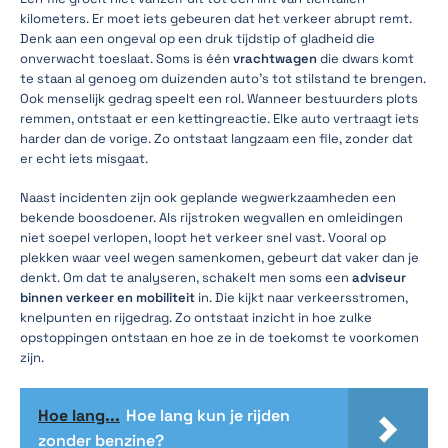
kilometers. Er moet iets gebeuren dat het verkeer abrupt remt.
Denk aan een ongeval op een druk tijdstip of gladheid die
onverwacht toeslaat. Soms is één
vrachtwagen
die dwars komt
te staan al genoeg om duizenden auto’s tot stilstand te brengen.
Ook menselijk gedrag speelt een rol. Wanneer bestuurders plots
remmen, ontstaat er een kettingreactie. Elke auto vertraagt iets
harder dan de vorige. Zo ontstaat langzaam een file, zonder dat
er echt iets misgaat.
Naast incidenten zijn ook geplande wegwerkzaamheden een
bekende boosdoener. Als rijstroken wegvallen en omleidingen
niet soepel verlopen, loopt het verkeer snel vast. Vooral op
plekken waar veel wegen samenkomen, gebeurt dat vaker dan je
denkt. Om dat te analyseren, schakelt men soms een
adviseur
binnen verkeer en mobiliteit
in. Die kijkt naar verkeersstromen,
knelpunten en rijgedrag. Zo ontstaat inzicht in hoe zulke
opstoppingen ontstaan en hoe ze in de toekomst te voorkomen
zijn.
Hoe lang...
Hoe lang kun je rijden
zonder benzine?