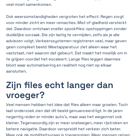
veel moet samenkomen.
Ook weersomstandigheden vergroten het effect. Regen zorgt
voor minder zicht en meer remacties. Mist of gladheid versterkt
dat. Daardoor ontstaan sneller spookfiles: opstoppingen zonder
duidelijke oorzaak. Die zijn lastig te vermijden, zelfs als je alle
adviezen volgt. Verkeerssystemen registreren veel, maar geven
geen compleet beeld. Meetapparatuur ziet alleen waar het
vaststaat, niet waarom dat gebeurt. Dat maakt het moeilijk om in
te grijpen voordat het escaleert. Lange files leggen daarmee
bloot waar automatisering en realiteit nog niet op elkaar
aansluiten.
Zijn files echt langer dan
vroeger?
Veel mensen hebben het idee dat files alleen maar groeien. Toch
laat onderzoek zien dat dit beeld genuanceerd ligt. In de jaren
negentig reden er minder auto's, maar was het wegennet ook
kleiner. Tegenwoordig zijn er meer snelwegen, meer rijstroken en
betere navigatie. Daardoor verspreidt het verkeer zich beter.
Maar ook de mobiliteitsvraag is toegenomen. Meer mensen reizen