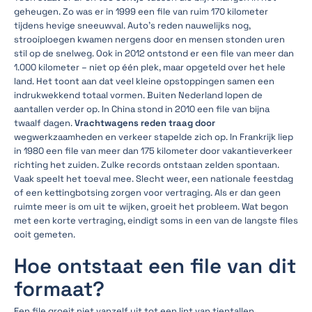
geheugen. Zo was er in 1999 een file van ruim 170 kilometer
tijdens hevige sneeuwval. Auto's reden nauwelijks nog,
strooiploegen kwamen nergens door en mensen stonden uren
stil op de snelweg. Ook in 2012 ontstond er een file van meer dan
1.000 kilometer – niet op één plek, maar opgeteld over het hele
land. Het toont aan dat veel kleine opstoppingen samen een
indrukwekkend totaal vormen. Buiten Nederland lopen de
aantallen verder op. In China stond in 2010 een file van bijna
twaalf dagen.
Vrachtwagens reden traag door
wegwerkzaamheden en verkeer stapelde zich op. In Frankrijk liep
in 1980 een file van meer dan 175 kilometer door vakantieverkeer
richting het zuiden. Zulke records ontstaan zelden spontaan.
Vaak speelt het toeval mee. Slecht weer, een nationale feestdag
of een kettingbotsing zorgen voor vertraging. Als er dan geen
ruimte meer is om uit te wijken, groeit het probleem. Wat begon
met een korte vertraging, eindigt soms in een van de langste files
ooit gemeten.
Hoe ontstaat een file van dit
formaat?
Een file groeit niet vanzelf uit tot een lint van tientallen