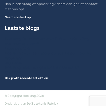
Heb je een vraag of opmerking? Neem dan gerust contact
met ons op!
Neem contact op
Laatste blogs
Hoe lang duurt het voordat Duitse linkbuilding
resultaat oplevert?
6 augustus 2026
Hoe lang duurt een spoedcursus traject voor het
rijbewijs?
28 juli 2026
Hoe lang reist men gemiddeld naar werk?
27 juli 2026
Bekijk alle recente artiekelen
© Copyright Hoe lang 2026
Onderdeel van
De Betekenis Fabriek