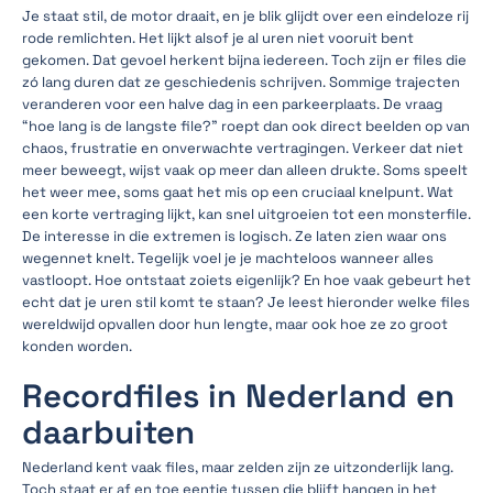
Je staat stil, de motor draait, en je blik glijdt over een eindeloze rij
rode remlichten. Het lijkt alsof je al uren niet vooruit bent
gekomen. Dat gevoel herkent bijna iedereen. Toch zijn er files die
zó lang duren dat ze geschiedenis schrijven. Sommige trajecten
veranderen voor een halve dag in een parkeerplaats. De vraag
“hoe lang is de langste file?” roept dan ook direct beelden op van
chaos, frustratie en onverwachte vertragingen. Verkeer dat niet
meer beweegt, wijst vaak op meer dan alleen drukte. Soms speelt
het weer mee, soms gaat het mis op een cruciaal knelpunt. Wat
een korte vertraging lijkt, kan snel uitgroeien tot een monsterfile.
De interesse in die extremen is logisch. Ze laten zien waar ons
wegennet knelt. Tegelijk voel je je machteloos wanneer alles
vastloopt. Hoe ontstaat zoiets eigenlijk? En hoe vaak gebeurt het
echt dat je uren stil komt te staan? Je leest hieronder welke files
wereldwijd opvallen door hun lengte, maar ook hoe ze zo groot
konden worden.
Recordfiles in Nederland en
daarbuiten
Nederland kent vaak files, maar zelden zijn ze uitzonderlijk lang.
Toch staat er af en toe eentje tussen die blijft hangen in het