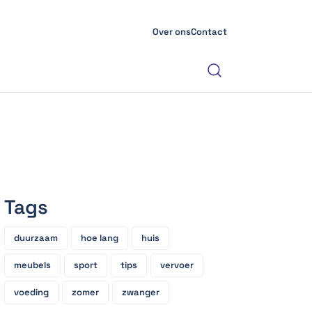
Over ons
Contact
Tags
duurzaam
hoe lang
huis
meubels
sport
tips
vervoer
voeding
zomer
zwanger