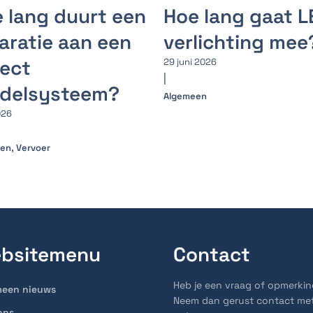
 lang duurt een
Hoe lang gaat L
aratie aan een
verlichting mee
ect
29 juni 2026
|
rdelsysteem?
Algemeen
026
,
een
Vervoer
bsitemenu
Contact
Heb je een vraag of opmerki
meen nieuws
Neem dan gerust contact me
ons