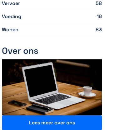
Vervoer
58
Voeding
16
Wonen
83
Over ons
Lees meer over ons