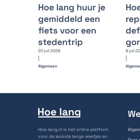
Hoe lang huur je
Hoe
gemiddeld een
rep
fiets voor een
def
stedentrip
go
20 juli 2026
8 juli 2
|
|
Algemeen
Algem
We
Hoe-lang.nl is het online platform
Alge
voor de leukste lange weetjes en
Over 