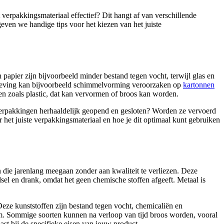
verpakkingsmateriaal effectief? Dit hangt af van verschillende
even we handige tips voor het kiezen van het juiste
 papier zijn bijvoorbeeld minder bestand tegen vocht, terwijl glas en
omgeving kan bijvoorbeeld schimmelvorming veroorzaken op
kartonnen
n zoals plastic, dat kan vervormen of broos kan worden.
verpakkingen herhaaldelijk geopend en gesloten? Worden ze vervoerd
 het juiste verpakkingsmateriaal en hoe je dit optimaal kunt gebruiken
n die jarenlang meegaan zonder aan kwaliteit te verliezen. Deze
sel en drank, omdat het geen chemische stoffen afgeeft. Metaal is
ze kunststoffen zijn bestand tegen vocht, chemicaliën en
aam. Sommige soorten kunnen na verloop van tijd broos worden, vooral
ast bij de specifieke eisen van jouw product.