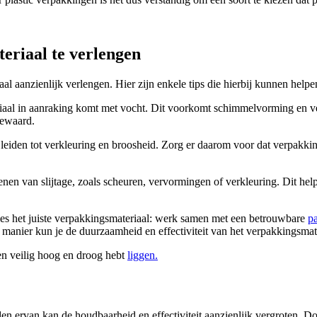
eriaal te verlengen
l aanzienlijk verlengen. Hier zijn enkele tips die hierbij kunnen helpe
iaal in aanraking komt met vocht. Dit voorkomt schimmelvorming en v
bewaard.
cht leiden tot verkleuring en broosheid. Zorg er daarom voor dat verpa
nen van slijtage, zoals scheuren, vervormingen of verkleuring. Dit hel
ies het juiste verpakkingsmateriaal: werk samen met een betrouwbare
p
 manier kun je de duurzaamheid en effectiviteit van het verpakkingsmat
llen veilig hoog en droog hebt
liggen.
n ervan kan de houdbaarheid en effectiviteit aanzienlijk vergroten. Doo