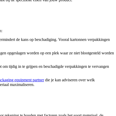
n:
ermindert de kans op beschadiging. Vooral kartonnen verpakkingen
kkingen opgeslagen worden op een plek waar ze niet blootgesteld worden
pt om tijdig in te grijpen en beschadigde verpakkingen te vervangen
ackaging equipment partner
die je kan adviseren over welk
eriaal maximaliseren.
r rekening te houden met factoren zoals het soort materiaal, de