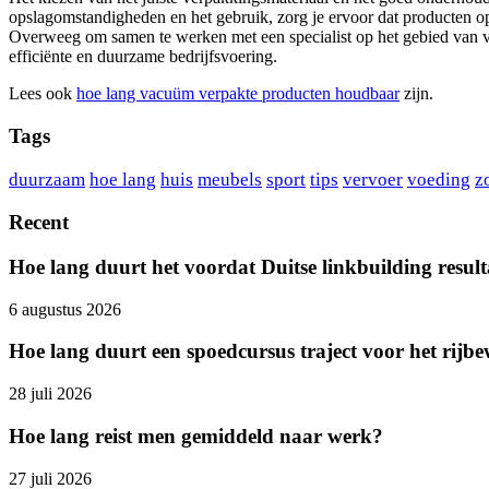
opslagomstandigheden en het gebruik, zorg je ervoor dat producten op
Overweeg om samen te werken met een specialist op het gebied van ve
efficiënte en duurzame bedrijfsvoering.
Lees ook
hoe lang vacuüm verpakte producten houdbaar
zijn.
Tags
duurzaam
hoe lang
huis
meubels
sport
tips
vervoer
voeding
z
Recent
Hoe lang duurt het voordat Duitse linkbuilding result
6 augustus 2026
Hoe lang duurt een spoedcursus traject voor het rijbe
28 juli 2026
Hoe lang reist men gemiddeld naar werk?
27 juli 2026