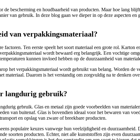
or de bescherming en houdbaarheid van producten. Maar hoe lang blijft 
nier van gebruik. In deze blog gaan we dieper in op deze aspecten en g
eid van verpakkingsmateriaal?
actoren. Ten eerste speelt het soort materiaal een grote rol. Karton en
et verpakkingsmateriaal wordt bewaard erg belangrijk. Een vochtige 
e temperaturen kunnen invloed hebben op de duurzaamheid van materiale
arop het verpakkingsmateriaal wordt gebruikt van belang. Worden de 
 het materiaal. Daarom is het verstandig om zorgvuldig na te denken over
or langdurig gebruik?
langdurig gebruik. Glas en metaal zijn goede voorbeelden van materiale
oeden van buitenaf. Glas is bovendien ideaal voor het bewaren van voed
 transport en opslag van zware of breekbare producten.
neens populaire keuzes vanwege hun veelzijdigheid en duurzaamheid. De
nde soorten producten. Echter, niet alle kunststoffen zijn even duurz
plastic verpakkingen is het dus verstandig om een soort te kiezen dat p