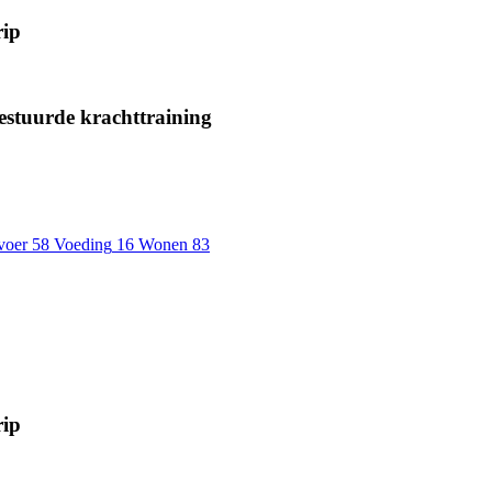
rip
gestuurde krachttraining
voer
58
Voeding
16
Wonen
83
rip