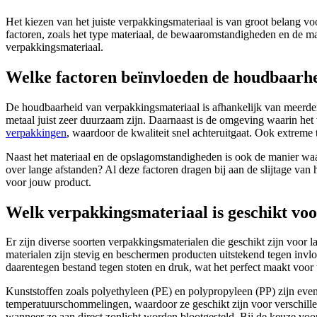
Het kiezen van het juiste verpakkingsmateriaal is van groot belang vo
factoren, zoals het type materiaal, de bewaaromstandigheden en de ma
verpakkingsmateriaal.
Welke factoren beïnvloeden de houdbaarh
De houdbaarheid van verpakkingsmateriaal is afhankelijk van meerdere f
metaal juist zeer duurzaam zijn. Daarnaast is de omgeving waarin h
verpakkingen
, waardoor de kwaliteit snel achteruitgaat. Ook extrem
Naast het materiaal en de opslagomstandigheden is ook de manier wa
over lange afstanden? Al deze factoren dragen bij aan de slijtage van
voor jouw product.
Welk verpakkingsmateriaal is geschikt vo
Er zijn diverse soorten verpakkingsmaterialen die geschikt zijn voor 
materialen zijn stevig en beschermen producten uitstekend tegen invl
daarentegen bestand tegen stoten en druk, wat het perfect maakt voor
Kunststoffen zoals polyethyleen (PE) en polypropyleen (PP) zijn eve
temperatuurschommelingen, waardoor ze geschikt zijn voor verschille
wanneer ze aan direct zonlicht worden blootgesteld. Bij de keuze voor 