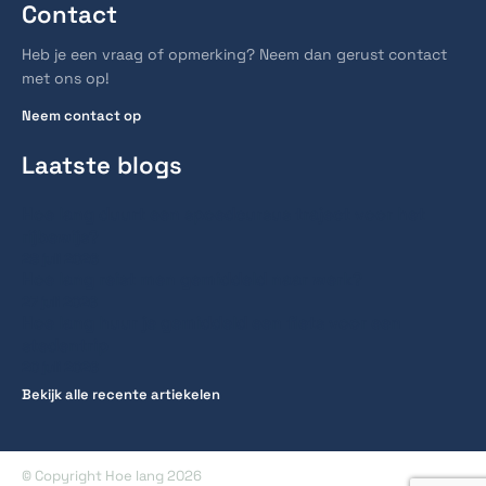
Contact
Heb je een vraag of opmerking? Neem dan gerust contact
met ons op!
Neem contact op
Laatste blogs
Hoe lang duurt een spoedcursus traject voor het
rijbewijs?
28 juli 2026
Hoe lang reist men gemiddeld naar werk?
27 juli 2026
Hoe lang huur je gemiddeld een fiets voor een
stedentrip
20 juli 2026
Bekijk alle recente artiekelen
© Copyright Hoe lang 2026