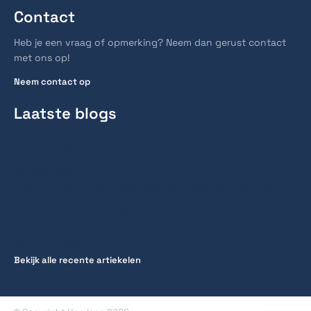
Contact
Heb je een vraag of opmerking? Neem dan gerust contact
met ons op!
Neem contact op
Laatste blogs
Hoe lang duurt het certificeren van
simulatortraining?
26 februari 2026
Hoe lang duurt een spoedcursus voor je rijbewijs?
26 februari 2026
Hoe lang mag de notaris je geld vasthouden na
verkoop huis?
25 februari 2026
Bekijk alle recente artiekelen