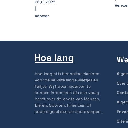
28 juli 2026
Vervoe
|
Vervoer
We
Hoe-lang.nl is het online platform
Alge
voor de leukste lange weetjes en
Over 
feitjes. Wij hopen iedereen te
kunnen informeren die een vraag
Cont
heeft over de lengte van Mensen,
Alge
Dieren, Sporten, Financiën of
andere gerelateerde onderwerpen.
Priva
Site