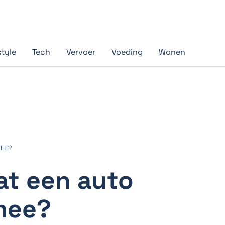
style
Tech
Vervoer
Voeding
Wonen
MEE?
at een auto
mee?