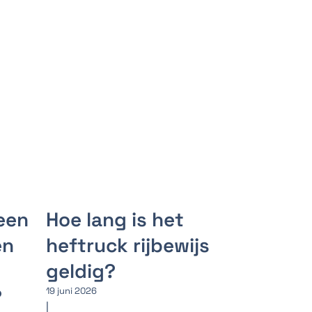
een
Hoe lang is het
en
heftruck rijbewijs
geldig?
?
19 juni 2026
|