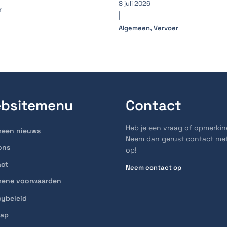
8 juli 2026
r
|
,
Algemeen
Vervoer
bsitemenu
Contact
Heb je een vraag of opmerki
meen nieuws
Neem dan gerust contact me
ons
op!
act
Neem contact op
mene voorwaarden
cybeleid
map