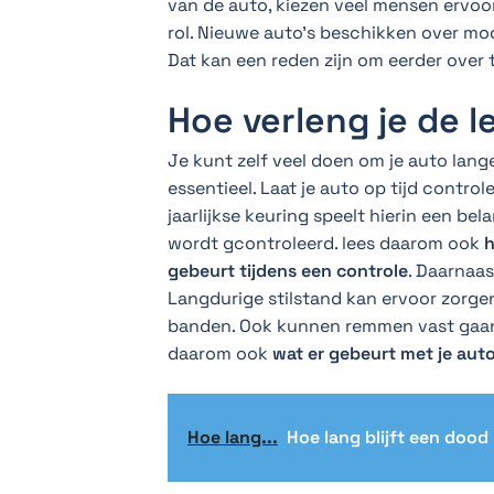
van de auto, kiezen veel mensen ervoo
rol. Nieuwe auto’s beschikken over m
Dat kan een reden zijn om eerder over t
Hoe verleng je de 
Je kunt zelf veel doen om je auto lang
essentieel. Laat je auto op tijd contr
jaarlijkse keuring speelt hierin een be
wordt gcontroleerd. lees daarom ook
h
gebeurt tijdens een controle
. Daarnaas
Langdurige stilstand kan ervoor zorge
banden. Ook kunnen remmen vast gaan z
daarom ook
wat er gebeurt met je auto 
Hoe lang...
Hoe lang blijft een doo