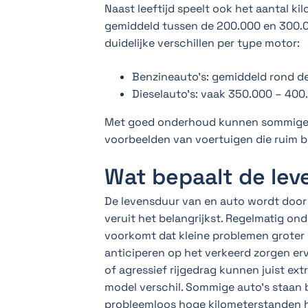
Naast leeftijd speelt ook het aantal ki
gemiddeld tussen de 200.000 en 300.00
duidelijke verschillen per type motor:
Benzineauto’s: gemiddeld rond d
Dieselauto’s: vaak 350.000 – 400
Met goed onderhoud kunnen sommige au
voorbeelden van voertuigen die ruim 
Wat bepaalt de lev
De levensduur van en auto wordt door 
veruit het belangrijkst. Regelmatig on
voorkomt dat kleine problemen groter w
anticiperen op het verkeerd zorgen ervo
of agressief rijgedrag kunnen juist ex
model verschil. Sommige auto’s staa
probleemloos hoge kilometerstanden hale