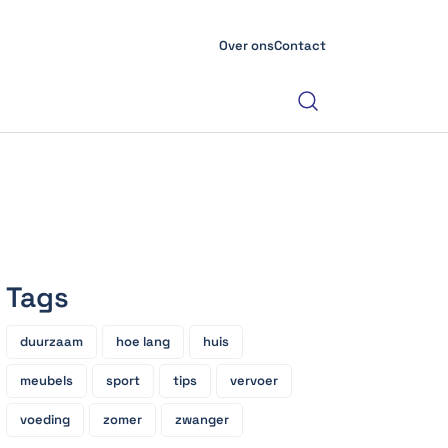
Over ons
Contact
Tags
duurzaam
hoe lang
huis
meubels
sport
tips
vervoer
voeding
zomer
zwanger