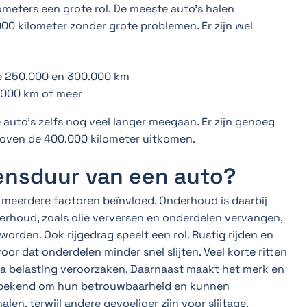
lometers een grote rol. De meeste auto’s halen
0 kilometer zonder grote problemen. Er zijn wel
e 250.000 en 300.000 km
.000 km of meer
to’s zelfs nog veel langer meegaan. Er zijn genoeg
boven de 400.000 kilometer uitkomen.
ensduur van een auto?
meerdere factoren beïnvloed. Onderhoud is daarbij
derhoud, zoals olie verversen en onderdelen vervangen,
orden. Ook rijgedrag speelt een rol. Rustig rijden en
or dat onderdelen minder snel slijten. Veel korte ritten
tra belasting veroorzaken. Daarnaast maakt het merk en
n bekend om hun betrouwbaarheid en kunnen
n, terwijl andere gevoeliger zijn voor slijtage.