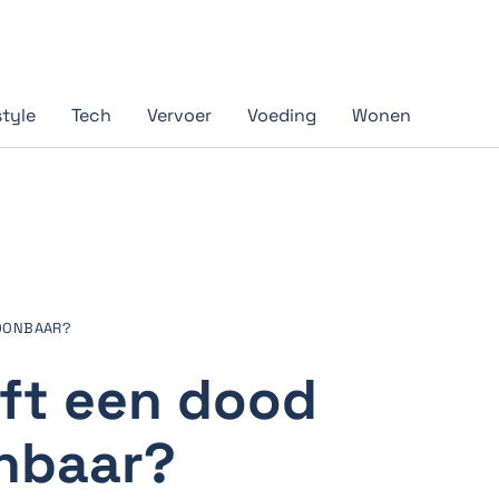
style
Tech
Vervoer
Voeding
Wonen
TOONBAAR?
jft een dood
nbaar?