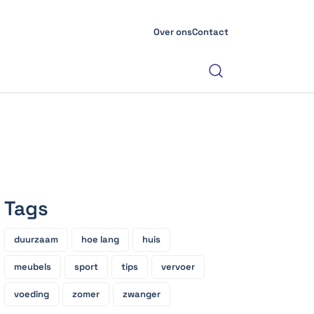
Over ons
Contact
Tags
duurzaam
hoe lang
huis
meubels
sport
tips
vervoer
voeding
zomer
zwanger