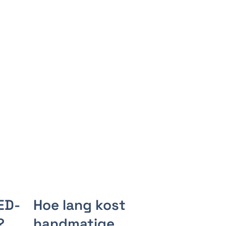
ED-
Hoe lang kost
?
handmatige