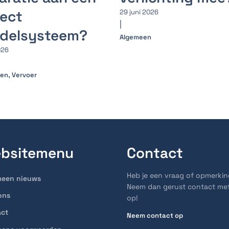
ect
29 juni 2026
|
rdelsysteem?
Algemeen
026
,
een
Vervoer
bsitemenu
Contact
Heb je een vraag of opmerki
meen nieuws
Neem dan gerust contact me
ons
op!
act
Neem contact op