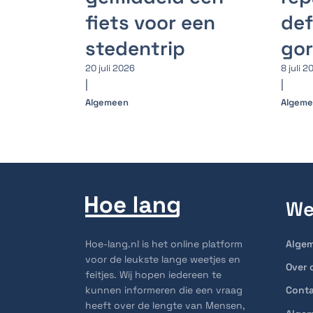
fiets voor een
def
stedentrip
go
20 juli 2026
8 juli 2
|
|
Algemeen
Algem
We
Hoe-lang.nl is het online platform
Alge
voor de leukste lange weetjes en
Over 
feitjes. Wij hopen iedereen te
kunnen informeren die een vraag
Cont
heeft over de lengte van Mensen,