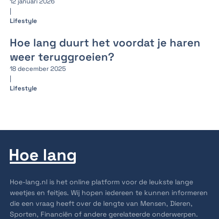
12 januari 2026
|
Lifestyle
Hoe lang duurt het voordat je haren
weer teruggroeien?
18 december 2025
|
Lifestyle
Hoe-lang.nl is het online platform voor de leukste lange
weetjes en feitjes. Wij hopen iedereen te kunnen informeren
die een vraag heeft over de lengte van Mensen, Dieren,
Sporten, Financiën of andere gerelateerde onderwerpen.