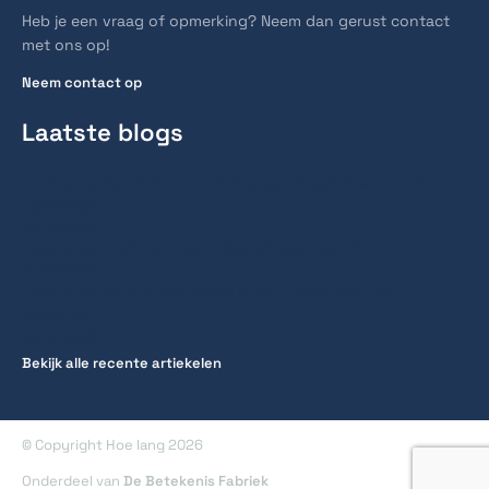
Heb je een vraag of opmerking? Neem dan gerust contact
met ons op!
Neem contact op
Laatste blogs
Hoe lang duurt een spoedcursus traject voor het
rijbewijs?
28 juli 2026
Hoe lang reist men gemiddeld naar werk?
27 juli 2026
Hoe lang huur je gemiddeld een fiets voor een
stedentrip
20 juli 2026
Bekijk alle recente artiekelen
© Copyright Hoe lang 2026
Onderdeel van
De Betekenis Fabriek