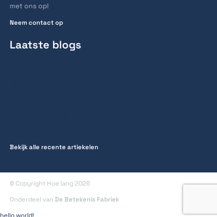
met ons op!
Neem contact op
Laatste blogs
Hoe lang duurt een spoedcursus traject voor het
rijbewijs?
28 juli 2026
Hoe lang reist men gemiddeld naar werk?
27 juli 2026
Hoe lang huur je gemiddeld een fiets voor een
stedentrip
20 juli 2026
Bekijk alle recente artiekelen
© Copyright Hoe lang 2026
Onderdeel van
De Betekenis Fabriek
hello world!