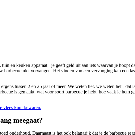
 tuin en keuken apparaat - je geeft geld uit aan iets waarvan je hoopt da
ouw barbecue niet vervangen. Het vinden van een vervanging kan een lasti
ergens tussen 2 en 25 jaar of meer. We weten het, we weten het - dat i
becue is gemaakt, wat voor soort barbecue je hebt, hoe vaak je hem geb
je vlees kunt bewaren.
 lang meegaat?
d goed onderhoud. Daarnaast is het ook belangrijk dat je de barbecue r