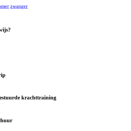
omer
zwanger
wijs?
rip
gestuurde krachttraining
chuur