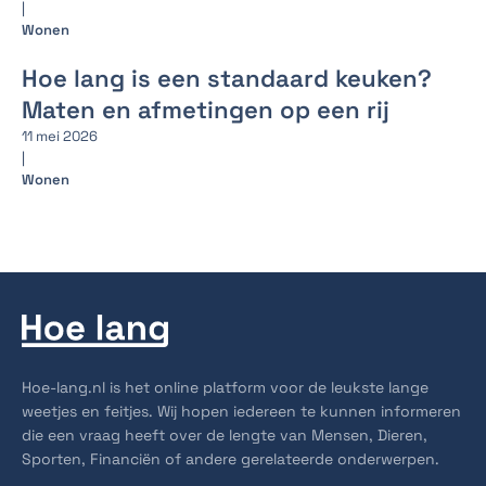
|
Wonen
Hoe lang is een standaard keuken?
Maten en afmetingen op een rij
11 mei 2026
|
Wonen
Hoe-lang.nl is het online platform voor de leukste lange
weetjes en feitjes. Wij hopen iedereen te kunnen informeren
die een vraag heeft over de lengte van Mensen, Dieren,
Sporten, Financiën of andere gerelateerde onderwerpen.