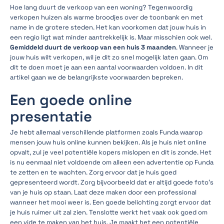
Hoe lang duurt de verkoop van een woning? Tegenwoordig
verkopen huizen als warme broodjes over de toonbank en met
name in de grotere steden. Het kan voorkomen dat jouw huis in
een regio ligt wat minder aantrekkelijk is. Maar misschien ook wel.
Gemiddeld duurt de verkoop van een huis 3 maanden
. Wanneer je
jouw huis wilt verkopen, wil je dit zo snel mogelijk laten gaan. Om
dit te doen moet je aan een aantal voorwaarden voldoen. In dit
artikel gaan we de belangrijkste voorwaarden bepreken.
Een goede online
presentatie
Je hebt allemaal verschillende platformen zoals Funda waarop
mensen jouw huis online kunnen bekijken. Als je huis niet online
opvalt, zul je veel potentiële kopers mislopen en dit is zonde. Het
is nu eenmaal niet voldoende om alleen een advertentie op Funda
te zetten en te wachten. Zorg ervoor dat je huis goed
gepresenteerd wordt. Zorg bijvoorbeeld dat er altijd goede foto’s
van je huis op staan. Laat deze maken door een professional
wanneer het mooi weer is. Een goede belichting zorgt ervoor dat
je huis ruimer uit zal zien. Tenslotte werkt het vaak ook goed om
een vide te maken van het huis. Je maakt het een potentiële