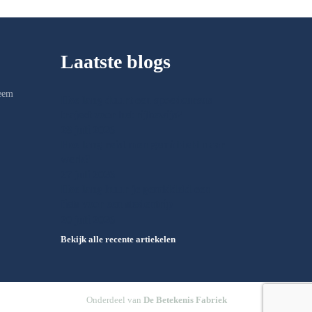
Laatste blogs
Neem
Hoe lang duurt een spoedcursus
traject voor het rijbewijs?
28 juli 2026
Hoe lang reist men gemiddeld naar
werk?
27 juli 2026
Hoe lang huur je gemiddeld een
fiets voor een stedentrip
20 juli 2026
Bekijk alle recente artiekelen
Onderdeel van
De Betekenis Fabriek