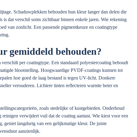
slijtage. Schaduwplekken behouden hun kleur langer dan delen die
s is dat verschil soms zichtbaar binnen enkele jaren. Wie rekening
vloed van zonlicht. Een passende pigmentkeuze en coatingtype
ring.
leur gemiddeld behouden?
verschilt per coatingtype. Een standaard polyestercoating behoudt
j gematigde blootstelling. Hoogwaardige PVDF-coatings kunnen tot
epalen hoe goed de laag bestand is tegen UV-licht. Donkere
eller verouderen. Lichtere tinten reflecteren warmte beter en
tellingscategorieën, zoals stedelijke of kustgebieden. Onderhoud
reinigen verwijdert vuil dat de coating aantast. Wie kiest voor een
g, geniet langdurig van een gelijkmatige kleur. De juiste
ensduur aanzienlijk.