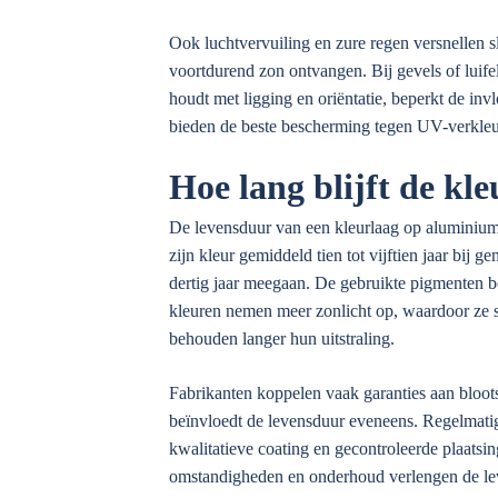
Ook luchtvervuiling en zure regen versnellen 
voortdurend zon ontvangen. Bij gevels of luifel
houdt met ligging en oriëntatie, beperkt de in
bieden de beste bescherming tegen UV-verkleu
Hoe lang blijft de k
De levensduur van een kleurlaag op aluminium 
zijn kleur gemiddeld tien tot vijftien jaar bi
dertig jaar meegaan. De gebruikte pigmenten b
kleuren nemen meer zonlicht op, waardoor ze sn
behouden langer hun uitstraling.
Fabrikanten koppelen vaak garanties aan bloots
beïnvloedt de levensduur eveneens. Regelmatig 
kwalitatieve coating en gecontroleerde plaatsin
omstandigheden en onderhoud verlengen de lev