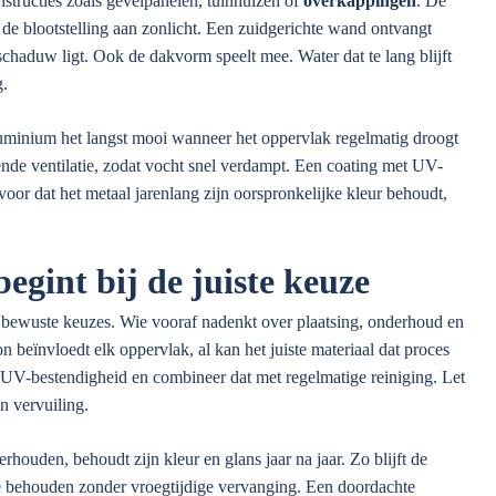
structies zoals gevelpanelen, tuinhuizen of
overkappingen
. De
 de blootstelling aan zonlicht. Een zuidgerichte wand ontvangt
schaduw ligt. Ook de dakvorm speelt mee. Water dat te lang blijft
g.
 aluminium het langst mooi wanneer het oppervlak regelmatig droogt
nde ventilatie, zodat vocht snel verdampt. Een coating met UV-
oor dat het metaal jarenlang zijn oorspronkelijke kleur behoudt,
begint bij de juiste keuze
bewuste keuzes. Wie vooraf nadenkt over plaatsing, onderhoud en
n beïnvloedt elk oppervlak, al kan het juiste materiaal dat proces
UV-bestendigheid en combineer dat met regelmatige reiniging. Let
n vervuiling.
houden, behoudt zijn kleur en glans jaar na jaar. Zo blijft de
ctie behouden zonder vroegtijdige vervanging. Een doordachte