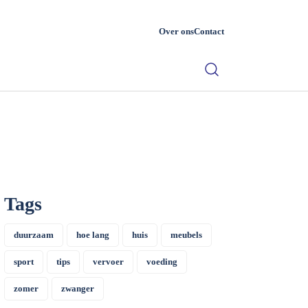
Over ons
Contact
Tags
duurzaam
hoe lang
huis
meubels
sport
tips
vervoer
voeding
zomer
zwanger