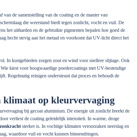
f van de samenstelling van de coating en de manier van
chermlaag die weerstand biedt tegen zonlicht, vocht en vuil. De
dens het uitharden en de gebruikte pigmenten bepalen hoe goed de
aag hecht stevig aan het metaal en voorkomt dat UV-licht direct het
ol. In kustgebieden zorgen zout en wind voor snellere slijtage. Ook
an. Wie kiest voor hoogwaardige poedercoatings met UV-bestendige
blijft. Regelmatig reinigen ondersteunt dat proces en behoudt de
n klimaat op kleurvervaging
rvervaging bij gecoat aluminium. De energie uit zonlicht breekt de
r verliest de coating geleidelijk intensiteit. In warme, droge
zonkracht
sterker is. In vochtige klimaten veroorzaken neerslag en
laag, waardoor vuil en vocht kunnen binnendringen.