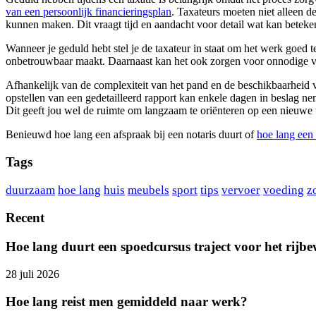
van een persoonlijk financieringsplan
. Taxateurs moeten niet alleen d
kunnen maken. Dit vraagt tijd en aandacht voor detail wat kan beteken
Wanneer je geduld hebt stel je de taxateur in staat om het werk goed t
onbetrouwbaar maakt. Daarnaast kan het ook zorgen voor onnodige vert
Afhankelijk van de complexiteit van het pand en de beschikbaarheid van
opstellen van een gedetailleerd rapport kan enkele dagen in beslag nem
Dit geeft jou wel de ruimte om langzaam te oriënteren op een nieuwe 
Benieuwd hoe lang een afspraak bij een notaris duurt of
hoe lang een 
Tags
duurzaam
hoe lang
huis
meubels
sport
tips
vervoer
voeding
z
Recent
Hoe lang duurt een spoedcursus traject voor het rijbe
28 juli 2026
Hoe lang reist men gemiddeld naar werk?