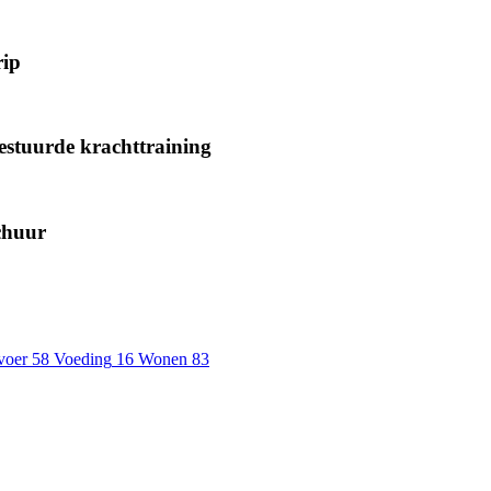
rip
gestuurde krachttraining
chuur
voer
58
Voeding
16
Wonen
83