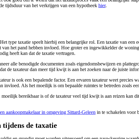
de tijdsduur van het verkrijgen van een hypotheek
hier
.
Het type taxatie speelt hierbij een belangrijke rol. Een taxatie van ee
 van het pand hebben invloed. Hoe groter en ingewikkelder de woning, 
odig heeft kan dat de taxatie vertragen.
nneer alle benodigde documenten zoals eigendomsbewijzen en plattegrond
 de taxateur dan meer tijd kwijt is aan het zoeken naar de juiste infor
ateur is ook een bepalende factor. Een ervaren taxateur weet precies wat
 invloed. Als het moeilijk is om bepaalde ruimtes te betreden zoals een 
moeilijk bereikbaar is of de taxateur veel tijd kwijt is aan reizen kan 
en aankoopmakelaar in omgeving Sittard-Geleen
in te schakelen voor b
tijdens de taxatie
gvuldig en grondig moet worden uitgevoerd om een nauwkeurige waarde v