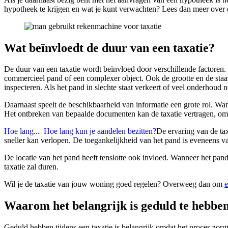
hypotheek te krijgen en wat je kunt verwachten? Lees dan meer over 
Wat beïnvloedt de duur van een taxatie?
De duur van een taxatie wordt beïnvloed door verschillende factoren. 
commercieel pand of een complexer object. Ook de grootte en de staat
inspecteren. Als het pand in slechte staat verkeert of veel onderhoud n
Daarnaast speelt de beschikbaarheid van informatie een grote rol. Wa
Het ontbreken van bepaalde documenten kan de taxatie vertragen, omdat
Hoe lang...
Hoe lang kun je aandelen bezitten?
De ervaring van de tax
sneller kan verlopen. De toegankelijkheid van het pand is eveneens van
De locatie van het pand heeft tenslotte ook invloed. Wanneer het pand 
taxatie zal duren.
Wil je de taxatie van jouw woning goed regelen? Overweeg dan om
e
Waarom het belangrijk is geduld te hebben 
Geduld hebben tijdens een taxatie is belangrijk omdat het proces zor