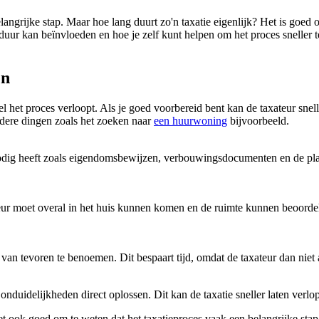
elangrijke stap. Maar hoe lang duurt zo'n taxatie eigenlijk? Het is goed
 duur kan beïnvloeden en hoe je zelf kunt helpen om het proces sneller
en
 het proces verloopt. Als je goed voorbereid bent kan de taxateur snell
andere dingen zoals het zoeken naar
een huurwoning
bijvoorbeeld.
 nodig heeft zoals eigendomsbewijzen, verbouwingsdocumenten en de pla
teur moet overal in het huis kunnen komen en de ruimte kunnen beoorde
n tevoren te benoemen. Dit bespaart tijd, omdat de taxateur dan niet al
duidelijkheden direct oplossen. Dit kan de taxatie sneller laten verlo
t ook goed om te weten dat het taxatieproces vaak een belangrijke stap 