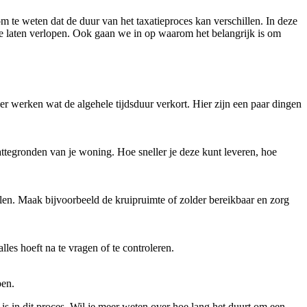
 om te weten dat de duur van het taxatieproces kan verschillen. In deze
 te laten verlopen. Ook gaan we in op waarom het belangrijk is om
er werken wat de algehele tijdsduur verkort. Hier zijn een paar dingen
ttegronden van je woning. Hoe sneller je deze kunt leveren, hoe
len. Maak bijvoorbeeld de kruipruimte of zolder bereikbaar en zorg
les hoeft na te vragen of te controleren.
pen.
is in dit proces. Wil je meer weten over hoe lang het duurt om een