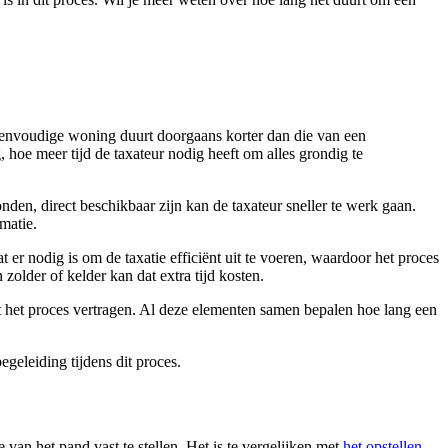
n eenvoudige woning duurt doorgaans korter dan die van een
hoe meer tijd de taxateur nodig heeft om alles grondig te
en, direct beschikbaar zijn kan de taxateur sneller te werk gaan.
matie.
 er nodig is om de taxatie efficiënt uit te voeren, waardoor het proces
zolder of kelder kan dat extra tijd kosten.
dit het proces vertragen. Al deze elementen samen bepalen hoe lang een
egeleiding tijdens dit proces.
an het pand vast te stellen. Het is te vergelijken met
het opstellen