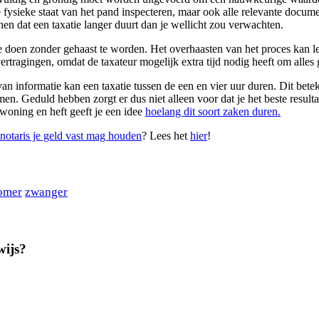
e fysieke staat van het pand inspecteren, maar ook alle relevante docu
en dat een taxatie langer duurt dan je wellicht zou verwachten.
e doen zonder gehaast te worden. Het overhaasten van het proces kan lei
ragingen, omdat de taxateur mogelijk extra tijd nodig heeft om alles g
 informatie kan een taxatie tussen de een en vier uur duren. Dit betekent
en. Geduld hebben zorgt er dus niet alleen voor dat je het beste resultaa
woning en heft geeft je een idee
hoelang dit soort zaken duren.
notaris je geld vast mag houden
? Lees het
hier
!
omer
zwanger
wijs?