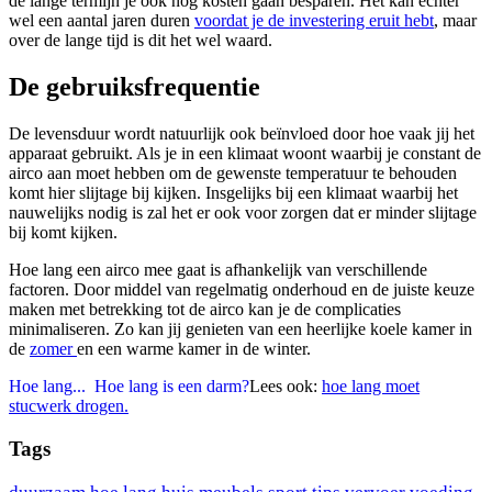
de lange termijn je ook nog kosten gaan besparen. Het kan echter
wel een aantal jaren duren
voordat je de investering eruit hebt
, maar
over de lange tijd is dit het wel waard.
De gebruiksfrequentie
De levensduur wordt natuurlijk ook beïnvloed door hoe vaak jij het
apparaat gebruikt. Als je in een klimaat woont waarbij je constant de
airco aan moet hebben om de gewenste temperatuur te behouden
komt hier slijtage bij kijken. Insgelijks bij een klimaat waarbij het
nauwelijks nodig is zal het er ook voor zorgen dat er minder slijtage
bij komt kijken.
Hoe lang een airco mee gaat is afhankelijk van verschillende
factoren. Door middel van regelmatig onderhoud en de juiste keuze
maken met betrekking tot de airco kan je de complicaties
minimaliseren. Zo kan jij genieten van een heerlijke koele kamer in
de
zomer
en een warme kamer in de winter.
Hoe lang...
Hoe lang is een darm?
Lees ook:
hoe lang moet
stucwerk drogen.
Tags