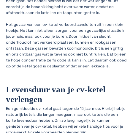
heen gaat. Het nadeel hieraan is wel dat het wat langer duurt
voordat je de beschikking hebt over warm water, omdat de
afstand tussen de ketel en de tappunten groter is.
Het gevaar van een cv-ketel verkeerd aansluiten zit in een klein
hoekje. Het kan niet alleen zorgen voor een gevaarlijke situatie in
jouw huis, maar ook voor je buren. Door middel van slecht
onderhoud of het verkeerd plaatsen, kunnen er rookgassen
ontstaan. Deze gassen bevatten koolmonoxide. Dit is een giftig
en onzichtbaar gas wat je tevens ook niet kunt ruiken. Dat bij een
te hoge concentratie zelfs dodelijk kan zijn. Let daarom ook goed
op of de ketel goed is geplaatst of dat er een lekkage is.
Levensduur van je cv-ketel
verlengen
Een gemiddelde cv-ketel gaat tegen de 15 jaar mee. Hierbij heb je
natuurlijk ketels die langer meegaan, maar ook ketels die een
korte levensduur hebben. Om zo lang mogelijk te kunnen
genieten van je cv-ketel, hebben wij enkele handige tips voor je
uitgewerkt. Enkele voorbeelden hiervan zijn: