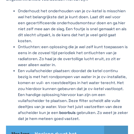
Onderhoud: het onderhouden van je cv-ketel is misschien
wel het belangrijkste dat je kunt doen. Laat dit wel voor
een gecertificeerde onderhoudsmonteur doen en ga hier
niet zelf mee aan de slag. Een foutje is snel gemaakt en als
dit slecht uitpakt, is de kans dat het je veel geld gaat
kosten.
Ontluchten: een oplossing die je wel zelf kunt toepassen is
eens in de zoveel tijd periodiek het ontluchten van je
radiatoren. Zo haal je de overtollige lucht eruit, zo zit er
weer alleen water in.
Een vuilafscheider plaatsen: doordat de ketel continu
bezig is met het rondpompen van water in je cv-installatie,
komen er vuil- en roestdeeltjes in het water terecht. Het
zou hierdoor kunnen gebeuren dat je cv-ketel vastloopt.
Een handige oplossing hiervoor kan zijn om een
vuilafscheider te plaatsen. Deze filter scheidt alle vuile
deeltjes van je water. Voor het juist vastzetten van deze
afscheider kun je een
boorbuis
gebruiken. Zo weet je zeker
dat je hem meteen goed vastzet.
Hoelang duurt het
Hoe lang...