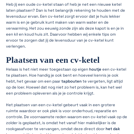
Heb jij een oude cv-ketel staan of heb je net een nieuwe ketel
laten plaatsen? Dan is het belangrijk rekening te houden met de
levensduur ervan. Een cv-ketel zorgt ervoor dat je huis lekker
warm is en je gebruik kunt maken van warm water en de
verwarming. Het zou eeuwig zonde zijn als deze kapot is en je in
een kil en koud huis zit. Daarvoor hebben wij enkele tips om
ervoor te zorgen dat jij de levensduur van je cv-ketel kunt
verlengen.
Plaatsen van een cv-ketel
Helaas is het niet meer toegestaan op eigen
houtje
een cv-ketel
te plaatsen. Hoe handig je ook bent en hoeveel kennis je ook
hebt, het gevaar om een paar
tapbouten
te vergeten, ligt altijd
op de loer. Hoewel dat nog niet zo het probleem is, kan het wel
een probleem opleveren als je je controle krijgt.
Het plaatsen van een cv-ketel gebeurt vaak in een grotere
ruimte waardoor er ook plek is voor onderhoud, reparatie en
controle. De voornaamste reden waarom een cv-ketel vaak op de
zolder is geplaatst, is omdat het vanaf hier makkelijker is de
rookgasafvoer te vervangen, omdat deze direct door
het dak