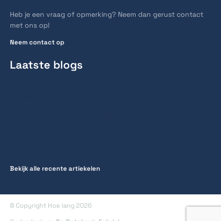
Heb je een vraag of opmerking? Neem dan gerust contact
met ons op!
Neem contact op
Laatste blogs
Hoe lang duurt een spoedcursus traject voor het
rijbewijs?
28 juli 2026
Hoe lang reist men gemiddeld naar werk?
27 juli 2026
Hoe lang huur je gemiddeld een fiets voor een
stedentrip
20 juli 2026
Bekijk alle recente artiekelen
© Copyright Hoe lang 2026