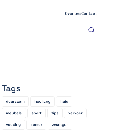
Over ons
Contact
Tags
duurzaam
hoe lang
huis
meubels
sport
tips
vervoer
voeding
zomer
zwanger