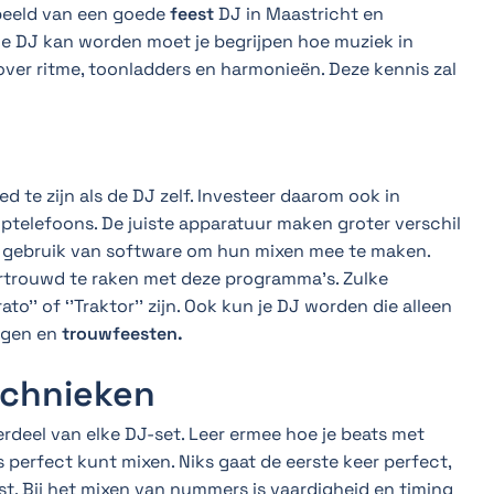
beeld van een goede
feest
DJ in Maastricht en
le DJ kan worden moet je begrijpen hoe muziek in
p over ritme, toonladders en harmonieën. Deze kennis zal
d te zijn als de DJ zelf. Investeer daarom ook in
ptelefoons. De juiste apparatuur maken groter verschil
 gebruik van software om hun mixen mee te maken.
rtrouwd te raken met deze programma’s. Zulke
o’’ of ‘’Traktor’’ zijn. Ook kun je DJ worden die alleen
agen en
trouwfeesten.
echnieken
rdeel van elke DJ-set. Leer ermee hoe je beats met
perfect kunt mixen. Niks gaat de eerste keer perfect,
t. Bij het mixen van nummers is vaardigheid en timing