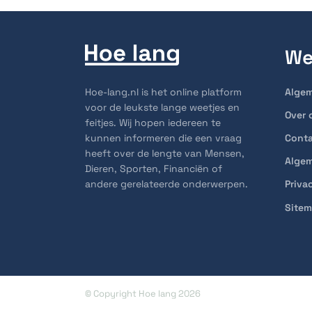
We
Hoe-lang.nl is het online platform
Alge
voor de leukste lange weetjes en
Over 
feitjes. Wij hopen iedereen te
kunnen informeren die een vraag
Cont
heeft over de lengte van Mensen,
Alge
Dieren, Sporten, Financiën of
andere gerelateerde onderwerpen.
Priva
Site
© Copyright Hoe lang 2026