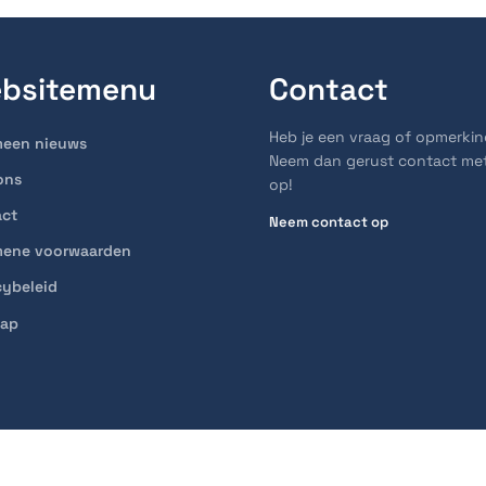
bsitemenu
Contact
Heb je een vraag of opmerki
meen nieuws
Neem dan gerust contact me
ons
op!
act
Neem contact op
mene voorwaarden
cybeleid
map