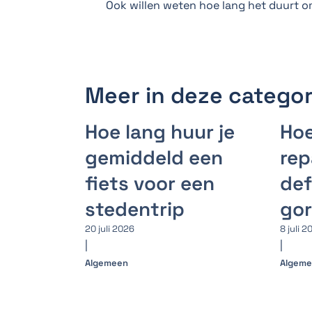
Ook willen weten hoe lang het duurt 
Meer in deze categor
Hoe lang huur je
Hoe
gemiddeld een
rep
fiets voor een
def
stedentrip
go
20 juli 2026
8 juli 2
|
|
Algemeen
Algem