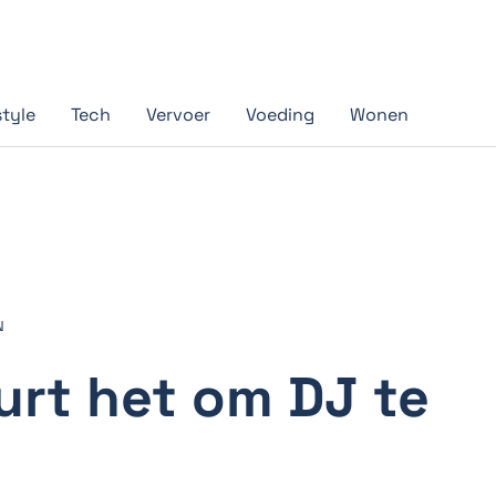
style
Tech
Vervoer
Voeding
Wonen
N
urt het om DJ te