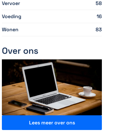
Vervoer
58
Voeding
16
Wonen
83
Over ons
Lees meer over ons