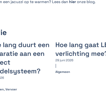
om een jacuzzi op te warmen? Lees dan
hier
onze blog.
ie
 lang duurt een
Hoe lang gaat L
aratie aan een
verlichting mee
ect
29 juni 2026
|
rdelsysteem?
Algemeen
026
,
een
Vervoer