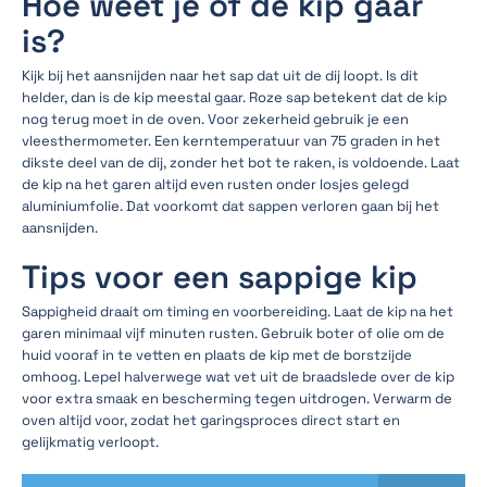
Hoe weet je of de kip gaar
is?
Kijk bij het aansnijden naar het sap dat uit de dij loopt. Is dit
helder, dan is de kip meestal gaar. Roze sap betekent dat de kip
nog terug moet in de oven. Voor zekerheid gebruik je een
vleesthermometer. Een kerntemperatuur van 75 graden in het
dikste deel van de dij, zonder het bot te raken, is voldoende. Laat
de kip na het garen altijd even rusten onder losjes gelegd
aluminiumfolie. Dat voorkomt dat sappen verloren gaan bij het
aansnijden.
Tips voor een sappige kip
Sappigheid draait om timing en voorbereiding. Laat de kip na het
garen minimaal vijf minuten rusten. Gebruik boter of olie om de
huid vooraf in te vetten en plaats de kip met de borstzijde
omhoog. Lepel halverwege wat vet uit de braadslede over de kip
voor extra smaak en bescherming tegen uitdrogen. Verwarm de
oven altijd voor, zodat het garingsproces direct start en
gelijkmatig verloopt.