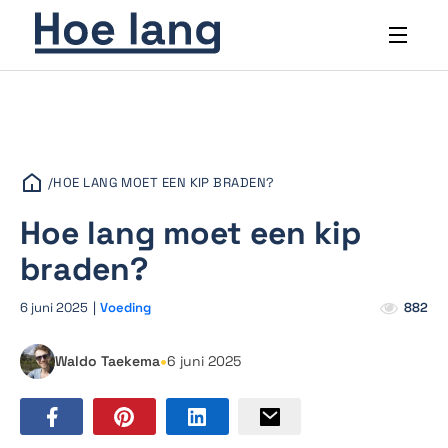
/
HOE LANG MOET EEN KIP BRADEN?
Hoe lang moet een kip
braden?
6 juni 2025
|
Voeding
882
•
Waldo Taekema
6 juni 2025