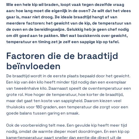
Wie een hele kip wil braden, loopt vaak tegen dezelfde vraag
aan: hoe lang moet die eigenlijk in de oven? Je wilt dat het vlees
gaar is, maar niet droog. De ideale braadtijd hangt af van
meerdere factoren: het gewicht van de kip, de temperatuur van
de oven en de bereidingswijze. Gelukkig heb je geen chef nodig
om dit goed aan te pakken. Met wat basiskennis over gewicht,
temperatuur en timing zet je zelf een sappige kip op tafel.
Factoren die de braadtijd
beïnvloeden
De braadtijd wordt in de eerste plaats bepaald door het gewicht.
Een kip van één kilo heeft minder tijd nodig dan een exemplaar
van tweeënhalve kilo. Daarnaast speelt de oventemperatuur een
grote rol. Hoe hoger de temperatuur, hoe korter de braadtijd,
maar dat gaat ten koste van sappigheid. Daarom kiezen veel
thuiskoks voor 180 graden, een temperatuur die zorgt voor een
goede balans tussen garing en smaak.
Ook de voorbereiding telt mee. Een gevulde kip heeft meer tijd
nodig, omdat de warmte dieper moet doordringen. En een kip op
kamertemperatuur gaart sneller dan eentje die direct uit de