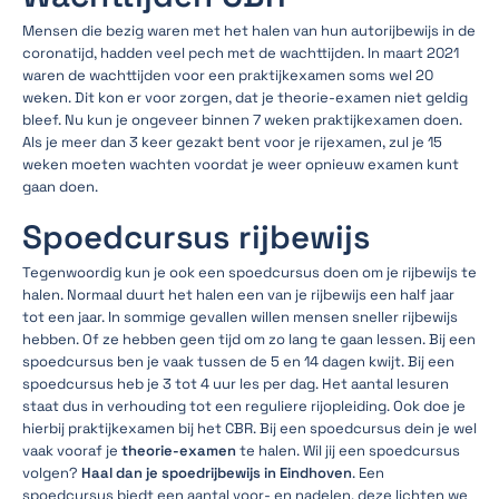
Mensen die bezig waren met het halen van hun autorijbewijs in de
coronatijd, hadden veel pech met de wachttijden. In maart 2021
waren de wachttijden voor een praktijkexamen soms wel 20
weken. Dit kon er voor zorgen, dat je theorie-examen niet geldig
bleef. Nu kun je ongeveer binnen 7 weken praktijkexamen doen.
Als je meer dan 3 keer gezakt bent voor je rijexamen, zul je 15
weken moeten wachten voordat je weer opnieuw examen kunt
gaan doen.
Spoedcursus rijbewijs
Tegenwoordig kun je ook een spoedcursus doen om je rijbewijs te
halen. Normaal duurt het halen een van je rijbewijs een half jaar
tot een jaar. In sommige gevallen willen mensen sneller rijbewijs
hebben. Of ze hebben geen tijd om zo lang te gaan lessen. Bij een
spoedcursus ben je vaak tussen de 5 en 14 dagen kwijt. Bij een
spoedcursus heb je 3 tot 4 uur les per dag. Het aantal lesuren
staat dus in verhouding tot een reguliere rijopleiding. Ook doe je
hierbij praktijkexamen bij het CBR. Bij een spoedcursus dein je wel
vaak vooraf je
theorie-examen
te halen. Wil jij een spoedcursus
volgen?
Haal dan je spoedrijbewijs in Eindhoven
. Een
spoedcursus biedt een aantal voor- en nadelen, deze lichten we