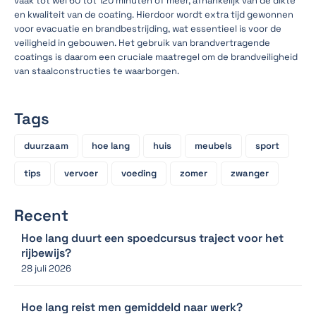
vaak tot wel 60 tot 120 minuten of meer, afhankelijk van de dikte
en kwaliteit van de coating. Hierdoor wordt extra tijd gewonnen
voor evacuatie en brandbestrijding, wat essentieel is voor de
veiligheid in gebouwen. Het gebruik van brandvertragende
coatings is daarom een cruciale maatregel om de brandveiligheid
van staalconstructies te waarborgen.
Tags
duurzaam
hoe lang
huis
meubels
sport
tips
vervoer
voeding
zomer
zwanger
Recent
Hoe lang duurt een spoedcursus traject voor het
rijbewijs?
28 juli 2026
Hoe lang reist men gemiddeld naar werk?