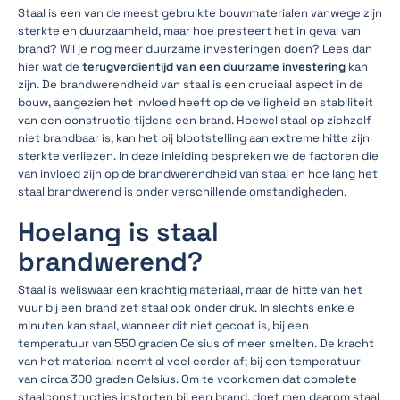
Staal is een van de meest gebruikte bouwmaterialen vanwege zijn
sterkte en duurzaamheid, maar hoe presteert het in geval van
brand? Wil je nog meer duurzame investeringen doen? Lees dan
hier wat de
terugverdientijd van een duurzame investering
kan
zijn. De brandwerendheid van staal is een cruciaal aspect in de
bouw, aangezien het invloed heeft op de veiligheid en stabiliteit
van een constructie tijdens een brand. Hoewel staal op zichzelf
niet brandbaar is, kan het bij blootstelling aan extreme hitte zijn
sterkte verliezen. In deze inleiding bespreken we de factoren die
van invloed zijn op de brandwerendheid van staal en hoe lang het
staal brandwerend is onder verschillende omstandigheden.
Hoelang is staal
brandwerend?
Staal is weliswaar een krachtig materiaal, maar de hitte van het
vuur bij een brand zet staal ook onder druk. In slechts enkele
minuten kan staal, wanneer dit niet gecoat is, bij een
temperatuur van 550 graden Celsius of meer smelten. De kracht
van het materiaal neemt al veel eerder af; bij een temperatuur
van circa 300 graden Celsius. Om te voorkomen dat complete
staalconstructies instorten bij een brand, doet men daarom staal