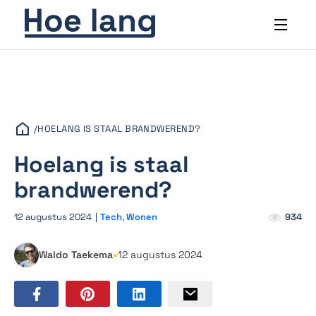
/
HOELANG IS STAAL BRANDWEREND?
Hoelang is staal
brandwerend?
12 augustus 2024
|
Tech
,
Wonen
934
•
Waldo Taekema
12 augustus 2024