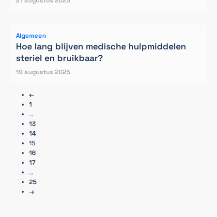
21 augustus 2025
Algemeen
Hoe lang blijven medische hulpmiddelen
steriel en bruikbaar?
19 augustus 2025
←
1
…
13
14
15
16
17
…
25
→