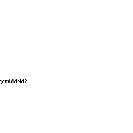
 gemiddeld?