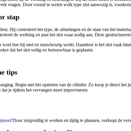
k vragen. Door vooraf te weten welk type slot aanwezig is, voorkom 
or stap
deur. Hij controleert het type, de afmetingen en de staat van het materia
ntroleert de werking en past het slot waar nodig aan. Deze gestructuree
n weet hoe hij snel en nauwkeurig werkt. Daardoor is het slot vaak bin
 zeker dat het slot veilig en betrouwbaar is geplaatst.
e tips
vanging. Begin met het opmeten van de cilinder. Zo koop je direct het ju
 dat je tijdens het vervangen moet improviseren.
rpoort?
Door zorgvuldig te werken en tijdig te plannen, verloopt de ve