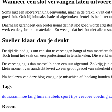
Wanneer een slot vervangen laten uitvoere
Soms lijkt een slotvervanging eenvoudig, maar in de praktijk valt dat 
goed sluit. Ook bij inbraakschade of afgebroken sleutels is het beter 
Daarnaast garandeert een professional dat het slot goed wordt afgeste
werk en de gebruikte materialen. Zo weet je dat het slot niet alleen sne
Sneller klaar dan je denkt
De tijd die nodig is om een slot te vervangen hangt af van meerdere fa
Toch loont het vaak om een professional in te schakelen. Die werkt sne
De vervanging is dan meestal binnen een uur afgerond. Zo krijg je niet
klein moment van aandacht levert zo een groot gevoel van zekerheid 
Na het lezen van deze blog vraag je je misschien af: hoelang houden f
Tags
duurzaam
hoe lang
huis
meubels
sport
tips
vervoer
voeding
z
Recent