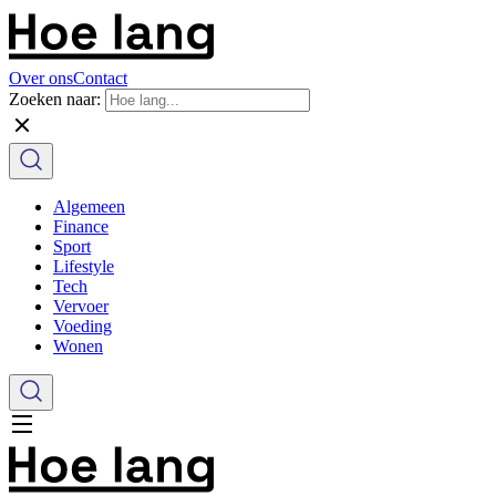
Over ons
Contact
Zoeken naar:
Algemeen
Finance
Sport
Lifestyle
Tech
Vervoer
Voeding
Wonen