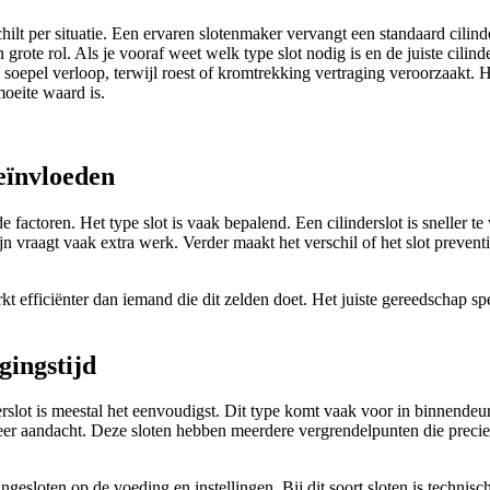
schilt per situatie. Een ervaren slotenmaker vervangt een standaard cilin
grote rol. Als je vooraf weet welk type slot nodig is en de juiste cilind
oepel verloop, terwijl roest of kromtrekking vertraging veroorzaakt. 
moeite waard is.
eïnvloeden
de factoren. Het type slot is vaak bepalend. Een cilinderslot is snelle
 vraagt vaak extra werk. Verder maakt het verschil of het slot preventi
t efficiënter dan iemand die dit zelden doet. Het juiste gereedschap sp
gingstijd
derslot is meestal het eenvoudigst. Dit type komt vaak voor in binnend
meer aandacht. Deze sloten hebben meerdere vergrendelpunten die preci
sloten op de voeding en instellingen. Bij dit soort sloten is technisch