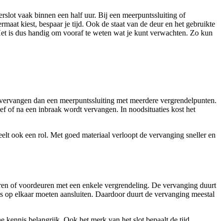
derslot vaak binnen een half uur. Bij een meerpuntssluiting of
ermaat kiest, bespaar je tijd. Ook de staat van de deur en het gebruikte
Het is dus handig om vooraf te weten wat je kunt verwachten. Zo kun
r te vervangen dan een meerpuntssluiting met meerdere vergrendelpunten.
ef of na een inbraak wordt vervangen. In noodsituaties kost het
eelt ook een rol. Met goed materiaal verloopt de vervanging sneller en
euren of voordeuren met een enkele vergrendeling. De vervanging duurt
es op elkaar moeten aansluiten. Daardoor duurt de vervanging meestal
e kennis belangrijk. Ook het merk van het slot bepaalt de tijd.