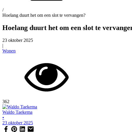
/
Hoelang duurt het om een slot te vervangen?
Hoelang duurt het om een slot te vervange
23 oktober 2025
|
Wonen
362
Waldo Taekema
•
23 oktober 2025