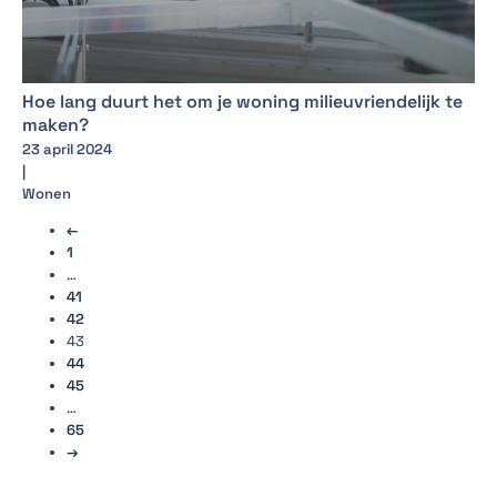
Hoe lang duurt het om je woning milieuvriendelijk te
maken?
23 april 2024
|
Wonen
←
1
…
41
42
43
44
45
…
65
→