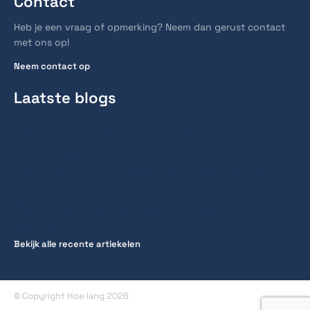
Contact
Heb je een vraag of opmerking? Neem dan gerust contact
met ons op!
Neem contact op
Laatste blogs
Hoe lang duurt het voordat Duitse linkbuilding
resultaat oplevert?
6 augustus 2026
Hoe lang duurt een spoedcursus traject voor het
rijbewijs?
28 juli 2026
Hoe lang reist men gemiddeld naar werk?
27 juli 2026
Bekijk alle recente artiekelen
© Copyright Hoe lang 2026