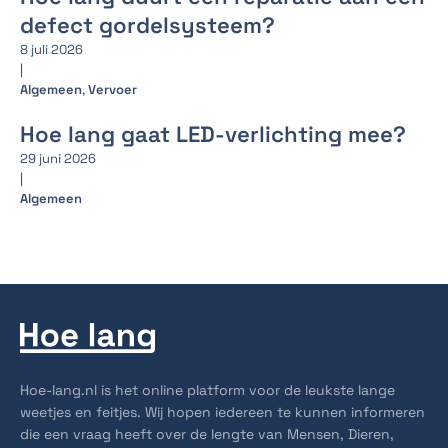
defect gordelsysteem?
8 juli 2026
|
Algemeen
,
Vervoer
Hoe lang gaat LED-verlichting mee?
29 juni 2026
|
Algemeen
Hoe-lang.nl is het online platform voor de leukste lange
weetjes en feitjes. Wij hopen iedereen te kunnen informeren
die een vraag heeft over de lengte van Mensen, Dieren,