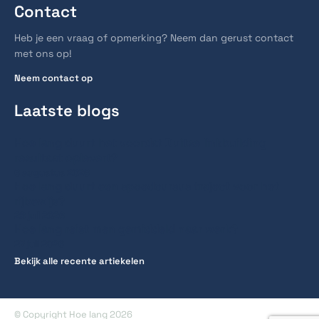
Contact
Heb je een vraag of opmerking? Neem dan gerust contact
met ons op!
Neem contact op
Laatste blogs
Hoe lang duurt het voordat Duitse linkbuilding
resultaat oplevert?
6 augustus 2026
Hoe lang duurt een spoedcursus traject voor het
rijbewijs?
28 juli 2026
Hoe lang reist men gemiddeld naar werk?
27 juli 2026
Bekijk alle recente artiekelen
© Copyright Hoe lang 2026