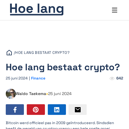
/
HOE LANG BESTAAT CRYPTO?
Hoe lang bestaat crypto?
25 juni 2024
|
Finance
642
•
Waldo Taekema
25 juni 2024
Bitcoin werd officieel pas in 2009 geïntroduceerd. Sindsdien
heeft de wereld van cryptocurrency een hele snelle groei