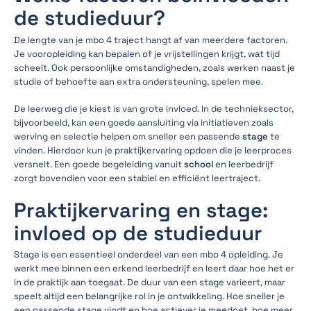
de studieduur?
De lengte van je mbo 4 traject hangt af van meerdere factoren.
Je vooropleiding kan bepalen of je vrijstellingen krijgt, wat tijd
scheelt. Ook persoonlijke omstandigheden, zoals werken naast je
studie of behoefte aan extra ondersteuning, spelen mee.
De leerweg die je kiest is van grote invloed. In de technieksector,
bijvoorbeeld, kan een goede aansluiting via initiatieven zoals
werving en selectie helpen om sneller een passende
stage
te
vinden. Hierdoor kun je praktijkervaring opdoen die je leerproces
versnelt. Een goede begeleiding vanuit
school
en leerbedrijf
zorgt bovendien voor een stabiel en efficiënt leertraject.
Praktijkervaring en stage:
invloed op de studieduur
Stage is een essentieel onderdeel van een mbo 4 opleiding. Je
werkt mee binnen een erkend leerbedrijf en leert daar hoe het er
in de praktijk aan toegaat. De duur van een stage varieert, maar
speelt altijd een belangrijke rol in je ontwikkeling. Hoe sneller je
een passende stage vindt en hoe actiever je meedoet, hoe meer