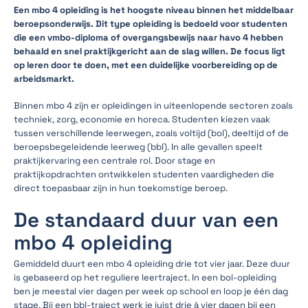
Een mbo 4 opleiding is het hoogste niveau binnen het middelbaar
beroepsonderwijs. Dit type opleiding is bedoeld voor studenten
die een vmbo-diploma of overgangsbewijs naar havo 4 hebben
behaald en snel praktijkgericht aan de slag willen. De focus ligt
op leren door te doen, met een duidelijke voorbereiding op de
arbeidsmarkt.
Binnen mbo 4 zijn er opleidingen in uiteenlopende sectoren zoals
techniek, zorg, economie en horeca. Studenten kiezen vaak
tussen verschillende leerwegen, zoals voltijd (bol), deeltijd of de
beroepsbegeleidende leerweg (bbl). In alle gevallen speelt
praktijkervaring een centrale rol. Door stage en
praktijkopdrachten ontwikkelen studenten vaardigheden die
direct toepasbaar zijn in hun toekomstige beroep.
De standaard duur van een
mbo 4 opleiding
Gemiddeld duurt een mbo 4 opleiding drie tot vier jaar. Deze duur
is gebaseerd op het reguliere leertraject. In een bol-opleiding
ben je meestal vier dagen per week op school en loop je één dag
stage. Bij een bbl-traject werk je juist drie à vier dagen bij een