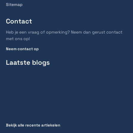
Sitemap
Contact
Heb je een vraag of opmerking? Neem dan gerust contact
met ons op!
Neem contact op
Laatste blogs
Hoe lang duurt het voordat Duitse linkbuilding
resultaat oplevert?
6 augustus 2026
Hoe lang duurt een spoedcursus traject voor het
rijbewijs?
28 juli 2026
Hoe lang reist men gemiddeld naar werk?
27 juli 2026
Bekijk alle recente artiekelen