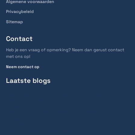
Algemene voorwaarden
Privacybeleid
Sitemap
Contact
Heb je een vraag of opmerking? Neem dan gerust contact
met ons op!
Neem contact op
Laatste blogs
Hoe lang duurt het voordat Duitse linkbuilding
resultaat oplevert?
6 augustus 2026
Hoe lang duurt een spoedcursus traject voor het
rijbewijs?
28 juli 2026
Hoe lang reist men gemiddeld naar werk?