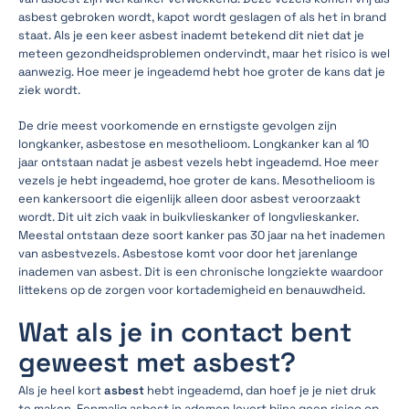
asbest gebroken wordt, kapot wordt geslagen of als het in brand
staat. Als je een keer asbest inademt betekend dit niet dat je
meteen gezondheidsproblemen ondervindt, maar het risico is wel
aanwezig. Hoe meer je ingeademd hebt hoe groter de kans dat je
ziek wordt.
De drie meest voorkomende en ernstigste gevolgen zijn
longkanker, asbestose en mesothelioom. Longkanker kan al 10
jaar ontstaan nadat je asbest vezels hebt ingeademd. Hoe meer
vezels je hebt ingeademd, hoe groter de kans. Mesothelioom is
een kankersoort die eigenlijk alleen door asbest veroorzaakt
wordt. Dit uit zich vaak in buikvlieskanker of longvlieskanker.
Meestal ontstaan deze soort kanker pas 30 jaar na het inademen
van asbestvezels. Asbestose komt voor door het jarenlange
inademen van asbest. Dit is een chronische longziekte waardoor
littekens op de zorgen voor kortademigheid en benauwdheid.
Wat als je in contact bent
geweest met asbest?
Als je heel kort
asbest
hebt ingeademd, dan hoef je je niet druk
te maken. Eenmalig asbest in ademen levert bijna geen risico op.