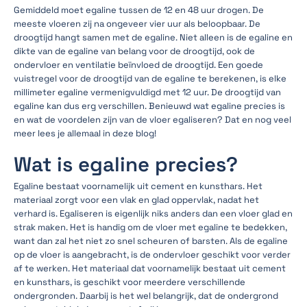
Gemiddeld moet egaline tussen de 12 en 48 uur drogen. De
meeste vloeren zij na ongeveer vier uur als beloopbaar. De
droogtijd hangt samen met de egaline. Niet alleen is de egaline en
dikte van de egaline van belang voor de droogtijd, ook de
ondervloer en ventilatie beïnvloed de droogtijd. Een goede
vuistregel voor de droogtijd van de egaline te berekenen, is elke
millimeter egaline vermenigvuldigd met 12 uur. De droogtijd van
egaline kan dus erg verschillen. Benieuwd wat egaline precies is
en wat de voordelen zijn van de vloer egaliseren? Dat en nog veel
meer lees je allemaal in deze blog!
Wat is egaline precies?
Egaline bestaat voornamelijk uit cement en kunsthars. Het
materiaal zorgt voor een vlak en glad oppervlak, nadat het
verhard is. Egaliseren is eigenlijk niks anders dan een vloer glad en
strak maken. Het is handig om de vloer met egaline te bedekken,
want dan zal het niet zo snel scheuren of barsten. Als de egaline
op de vloer is aangebracht, is de ondervloer geschikt voor verder
af te werken. Het materiaal dat voornamelijk bestaat uit cement
en kunsthars, is geschikt voor meerdere verschillende
ondergronden. Daarbij is het wel belangrijk, dat de ondergrond