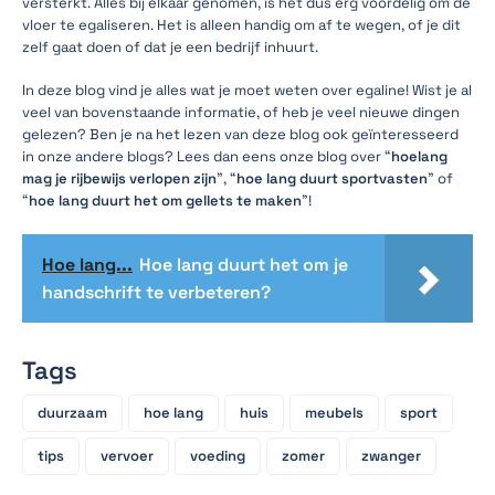
versterkt. Alles bij elkaar genomen, is het dus erg voordelig om de
vloer te egaliseren. Het is alleen handig om af te wegen, of je dit
zelf gaat doen of dat je een bedrijf inhuurt.
In deze blog vind je alles wat je moet weten over egaline! Wist je al
veel van bovenstaande informatie, of heb je veel nieuwe dingen
gelezen? Ben je na het lezen van deze blog ook geïnteresseerd
in onze andere blogs? Lees dan eens onze blog over “
hoelang
mag je rijbewijs verlopen zijn
”, “
hoe lang duurt sportvasten
” of
“
hoe lang duurt het
om gellets te maken
”!
Hoe lang...
Hoe lang duurt het om je
handschrift te verbeteren?
Tags
duurzaam
hoe lang
huis
meubels
sport
tips
vervoer
voeding
zomer
zwanger