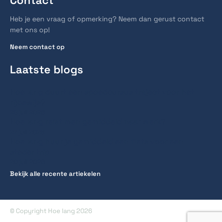
Contact
Heb je een vraag of opmerking? Neem dan gerust contact
met ons op!
Neem contact op
Laatste blogs
Hoe lang duurt een spoedcursus traject voor het
rijbewijs?
28 juli 2026
Hoe lang reist men gemiddeld naar werk?
27 juli 2026
Hoe lang huur je gemiddeld een fiets voor een
stedentrip
20 juli 2026
Bekijk alle recente artiekelen
© Copyright Hoe lang 2026