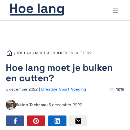
/
HOE LANG MOET JE BULKEN EN CUTTEN?
Hoe lang moet je bulken
en cutten?
5 december 2022
|
Lifestyle
,
Sport
,
Voeding
1218
•
Waldo Taekema
5 december 2022