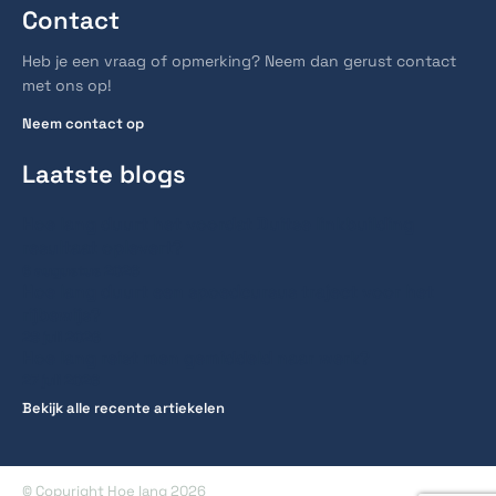
Contact
Heb je een vraag of opmerking? Neem dan gerust contact
met ons op!
Neem contact op
Laatste blogs
Hoe lang duurt het voordat Duitse linkbuilding
resultaat oplevert?
6 augustus 2026
Hoe lang duurt een spoedcursus traject voor het
rijbewijs?
28 juli 2026
Hoe lang reist men gemiddeld naar werk?
27 juli 2026
Bekijk alle recente artiekelen
© Copyright Hoe lang 2026