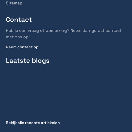
Sitemap
Contact
Heb je een vraag of opmerking? Neem dan gerust contact
met ons op!
Neem contact op
Laatste blogs
Hoe lang duurt het voordat Duitse linkbuilding
resultaat oplevert?
6 augustus 2026
Hoe lang duurt een spoedcursus traject voor het
rijbewijs?
28 juli 2026
Hoe lang reist men gemiddeld naar werk?
27 juli 2026
Bekijk alle recente artiekelen