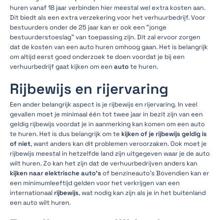
huren vanaf 18 jaar verbinden hier meestal wel extra kosten aan.
Dit biedt als een extra verzekering voor het verhuurbedrijf. Voor
bestuurders onder de 25 jaar kan er ook een “jonge
bestuurderstoeslag” van toepassing zijn. Dit zal ervoor zorgen
dat de kosten van een auto huren omhoog gaan. Het is belangrijk
om altijd eerst goed onderzoek te doen voordat je bij een
verhuurbedrijf gaat kijken om een
auto
te huren.
Rijbewijs en rijervaring
Een ander belangrijk aspect is je rijbewijs en rijervaring. In veel
gevallen moet je minimaal één tot twee jaar in bezit zijn van een
geldig rijbewijs voordat je in aanmerking kan komen om een auto
te huren. Het is dus belangrijk om te
kijken of je rijbewijs geldig is
of niet
, want anders kan dit problemen veroorzaken. Ook moet je
rijbewijs meestal in hetzelfde land zijn uitgegeven waar je de auto
wilt huren. Zo kan het zijn dat de verhuurbedrijven anders kan
kijken naar elektrische auto’s
of benzineauto’s Bovendien kan er
een minimumleeftijd gelden voor het verkrijgen van een
internationaal
rijbewijs
, wat nodig kan zijn als je in het buitenland
een auto wilt huren.