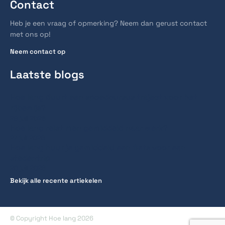
Contact
Heb je een vraag of opmerking? Neem dan gerust contact
met ons op!
Neem contact op
Laatste blogs
Hoe lang duurt een spoedcursus traject voor het
rijbewijs?
28 juli 2026
Hoe lang reist men gemiddeld naar werk?
27 juli 2026
Hoe lang huur je gemiddeld een fiets voor een
stedentrip
20 juli 2026
Bekijk alle recente artiekelen
© Copyright Hoe lang 2026