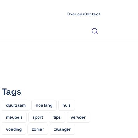
Over ons
Contact
Tags
duurzaam
hoe lang
huis
meubels
sport
tips
vervoer
voeding
zomer
zwanger