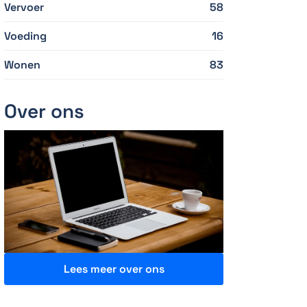
Vervoer
58
Voeding
16
Wonen
83
Over ons
Lees meer over ons