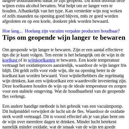
langere houdbaarheid nadat ze zijn geopend. Dit komt doordat deze
wijnen extra alcohol bevatten. Wat helpt om ze langer vers te
houden. Afhankelijk van het type. Kan versterkte wijn nog weken
of zelfs maanden na opening goed blijven, mits ze goed worden
afgesloten en op een koele, donkere plek worden bewaard.
Hoe lang...
Hoelang zijn vacuüm verpakte producten houdbaar?
Tips om geopende wijn langer te bewaren
Om geopende wijn langer te bewaren. Zijn er een aantal effectieve
tips die je kunt volgen. Ten eerste is het belangrijk om de wijn in de
koelkast
of in
wijnkoelkasten
te bewaren. Een koele temperatuur
vertraagt het oxidatieproces aanzienlijk, waardoor de wijn langer fris
blijft. Dit geldt zelfs voor rode wijn, die na opening beter in de
koelkast kan worden bewaard. Voor wijnliefhebbers die regelmatig
wijn drinken, kan een wijnkoelkast een waardevolle investering zijn.
Deze koelkasten houden de wijn op de ideale temperatuur en zorgen
voor een stabiele omgeving. Wat de houdbaarheid van de geopende
fles verlengt.
Een andere handige methode is het gebruik van een vacuümpomp.
Dit hulpmiddel verwijdert de lucht uit de fles. Waardoor de oxidatie
sterk wordt vertraagd. Dit is vooral effectief als je van plan bent om
de wijn over meerdere dagen te drinken. Minder lucht betekent
namelijk minder oxidatie, wat de smaak van de wijn ten goede