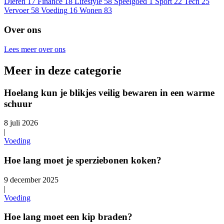
Dieren
17
Finance
18
Lifestyle
58
Speelgoed
1
Sport
22
Tech
25
Vervoer
58
Voeding
16
Wonen
83
Over ons
Lees meer over ons
Meer in deze categorie
Hoelang kun je blikjes veilig bewaren in een warme
schuur
8 juli 2026
|
Voeding
Hoe lang moet je sperziebonen koken?
9 december 2025
|
Voeding
Hoe lang moet een kip braden?